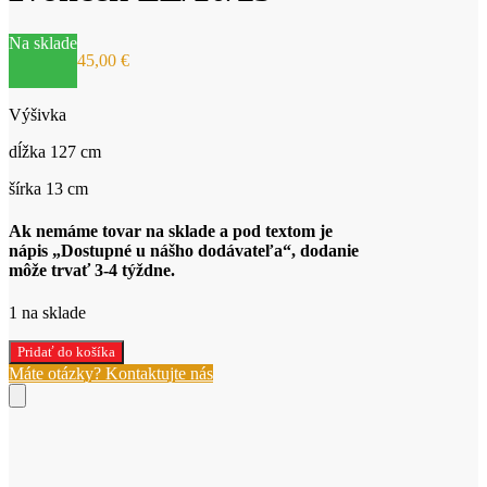
Na sklade
45,00
€
Výšivka
dĺžka 127 cm
šírka 13 cm
Ak nemáme tovar na sklade a pod textom je
nápis „Dostupné u nášho dodávateľa“, dodanie
môže trvať 3-4 týždne.
1 na sklade
množstvo
Pridať do košíka
Zelené
Máte otázky? Kontaktujte nás
tiahlo
na
zvonček
ZE/10/25