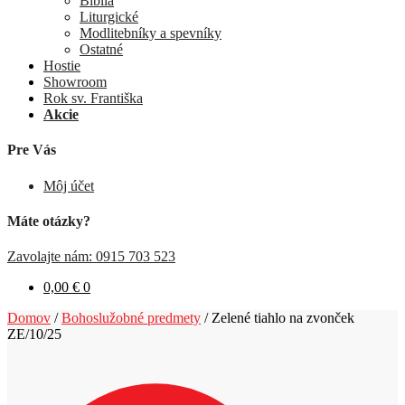
Biblia
Liturgické
Modlitebníky a spevníky
Ostatné
Hostie
Showroom
Rok sv. Františka
Akcie
Pre Vás
Môj účet
Máte otázky?
Zavolajte nám: 0915 703 523
0,00
€
0
Domov
/
Bohoslužobné predmety
/
Zelené tiahlo na zvonček
ZE/10/25