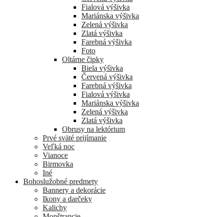
Fialová výšivka
Mariánska výšivka
Zelená výšivka
Zlatá výšivka
Farebná výšivka
Foto
Oltárne čipky
Biela výšivka
Červená výšivka
Farebná výšivka
Fialová výšivka
Mariánska výšivka
Zelená výšivka
Zlatá výšivka
Obrusy na lektórium
Prvé sväté prijímanie
Veľká noc
Vianoce
Birmovka
Iné
Bohoslužobné predmety
Bannery a dekorácie
Ikony a darčeky
Kalichy
Monštrancie