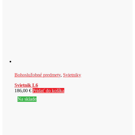
Bohoslužobné predmety
,
Svietniky
Svietnik L6
186,00
€
Pridať do košíka
Na sklade