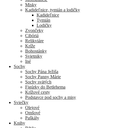
Misky
Kadideľnice, tymián a lodičky
Kadideľnice
Tymián
Lodičky
Zvončeky
Cibóriá
Relikviáre
Kríže
Bohostánky
Svietniky
Iné
Sochy
Sochy Pána Ježiša
Sochy Panny Márie
Sochy svätých
Figúrky do Betlehema
Krížové cesty
Podstavce pod sochy a misy
Sviečky
Olejové
Omšové
Paškály
Knihy