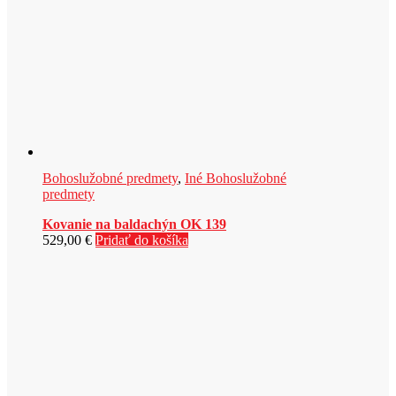
Bohoslužobné predmety
,
Iné Bohoslužobné
predmety
Kovanie na baldachýn OK 139
529,00
€
Pridať do košíka