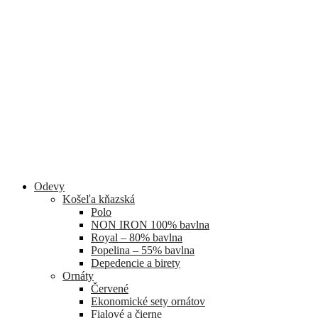
Odevy
Košeľa kňazská
Polo
NON IRON 100% bavlna
Royal – 80% bavlna
Popelina – 55% bavlna
Depedencie a birety
Ornáty
Červené
Ekonomické sety ornátov
Fialové a čierne