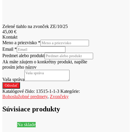
Zelené tiahlo na zvonček ZE/10/25
45,00
€
Kontakt
Meno a priezvisko
*
Email
*
Predmet alebo produkt
Ak máte záujem o konkrétny produkt, napíšte
prosím jeho názov
Vaša správa
Odoslať
Katalógové číslo:
13515-1-1-3
Kategórie:
Bohoslužobné predmety
,
Zvončeky
Súvisiace produkty
Na sklade