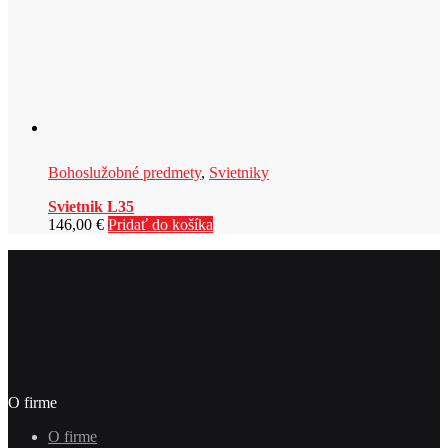
Bohoslužobné predmety
,
Svietniky
Svietnik L35
146,00
€
Pridať do košíka
O firme
O firme