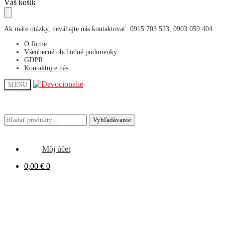
Skip
Skip
Váš košík
to
to
navigation
content
Ak máte otázky, neváhajte nás kontaktovať: 0915 703 523, 0903 059 404
O firme
Všeobecné obchodné podmienky
GDPR
Kontaktujte nás
MENU
Hľadať:
Hľadať:
Vyhľadávanie
Vyhľadávanie
Môj účet
0,00
€
0