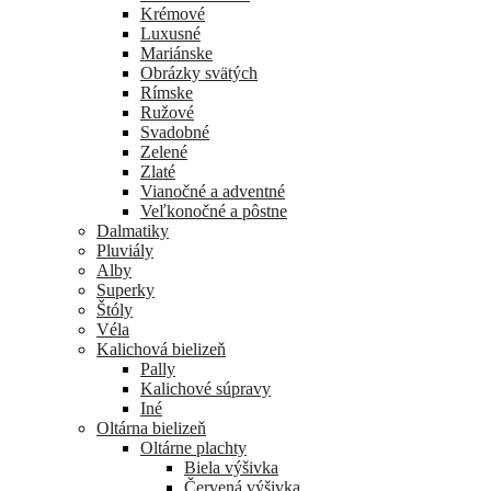
Krémové
Luxusné
Mariánske
Obrázky svätých
Rímske
Ružové
Svadobné
Zelené
Zlaté
Vianočné a adventné
Veľkonočné a pôstne
Dalmatiky
Pluviály
Alby
Superky
Štóly
Véla
Kalichová bielizeň
Pally
Kalichové súpravy
Iné
Oltárna bielizeň
Oltárne plachty
Biela výšivka
Červená výšivka