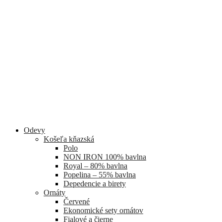
Odevy
Košeľa kňazská
Polo
NON IRON 100% bavlna
Royal – 80% bavlna
Popelina – 55% bavlna
Depedencie a birety
Ornáty
Červené
Ekonomické sety ornátov
Fialové a čierne