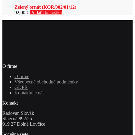
Zelený ornát (KOR/002/01/12)
92,00
€
Pridať do košíka
O firme
O firme
Všeobecné obchodné podmienky
GDPR
Kontaktujte nás
Kontakt
Radovan Slovák
Slnečná 892/25
919 27 Dolné Lovčice
Sociálne siete