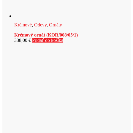
Krémové
,
Odevy
,
Ornáty
Krémový ornát (KOR/008/05/1)
338,00
€
Pridať do košíka