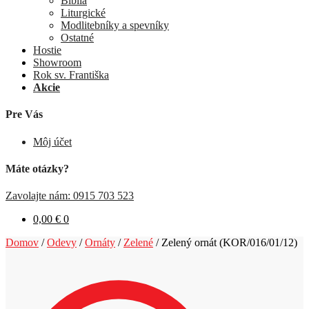
Biblia
Liturgické
Modlitebníky a spevníky
Ostatné
Hostie
Showroom
Rok sv. Františka
Akcie
Pre Vás
Môj účet
Máte otázky?
Zavolajte nám: 0915 703 523
0,00
€
0
Domov
/
Odevy
/
Ornáty
/
Zelené
/
Zelený ornát (KOR/016/01/12)