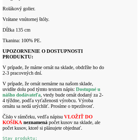
Rolákový golier.
Vrátane vnútornej štóly.
Dĺžka 135 cm
Tkanina: 100% PE.
UPOZORNENIE O DOSTUPNOSTI
PRODUKTU:
V prípade, že máme ornát na sklade, obdržíte ho do
2-3 pracovných dní.
V prípade, že ornát nemáme na našom sklade,
uvidíte dolu pod týmto textom nápis:
Dostupné u
nášho dodávateľa
, vtedy bude ornát dodaný za 2-
4 týždne, podľa vyťaženosti výrobcu. Výroba
ornátu sa nedá urýchliť. Prosíme o trpezlivosť.
Číslo v rámčeku, vedľa nápisu
VLOŽIŤ DO
KOŠÍKA
neznamená
počet kusov na sklade, ale
počet kusov, ktoré si plánujete objednať.
Stav produktu: