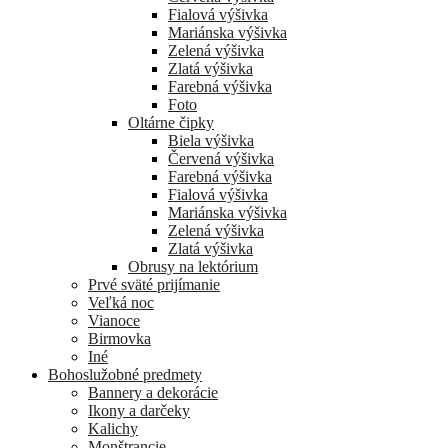
Fialová výšivka
Mariánska výšivka
Zelená výšivka
Zlatá výšivka
Farebná výšivka
Foto
Oltárne čipky
Biela výšivka
Červená výšivka
Farebná výšivka
Fialová výšivka
Mariánska výšivka
Zelená výšivka
Zlatá výšivka
Obrusy na lektórium
Prvé sväté prijímanie
Veľká noc
Vianoce
Birmovka
Iné
Bohoslužobné predmety
Bannery a dekorácie
Ikony a darčeky
Kalichy
Monštrancie