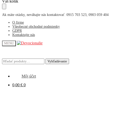
Skip
Skip
Váš košík
to
to
navigation
content
Ak máte otázky, neváhajte nás kontaktovať: 0915 703 523, 0903 059 404
O firme
Všeobecné obchodné podmienky
GDPR
Kontaktujte nás
MENU
Hľadať:
Hľadať:
Vyhľadávanie
Vyhľadávanie
Môj účet
0,00
€
0