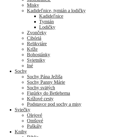
Misky
Kadideľnice, tymián a lodičky
Kadideľnice
Tymián
Lodičky
Zvončeky
Cibóriá
Relikviáre
Kríže
Bohostánky
Svietniky
Iné
Sochy
Sochy Pána Ježiša
Sochy Panny Márie
Sochy svätých
Figúrky do Betlehema
Krížové cesty
Podstavce pod sochy a misy
Sviečky
Olejové
Omšové
Paškály
Knihy