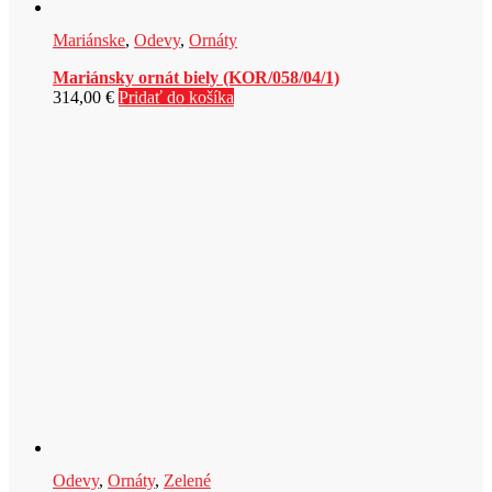
Mariánske
,
Odevy
,
Ornáty
Mariánsky ornát biely (KOR/058/04/1)
314,00
€
Pridať do košíka
Odevy
,
Ornáty
,
Zelené