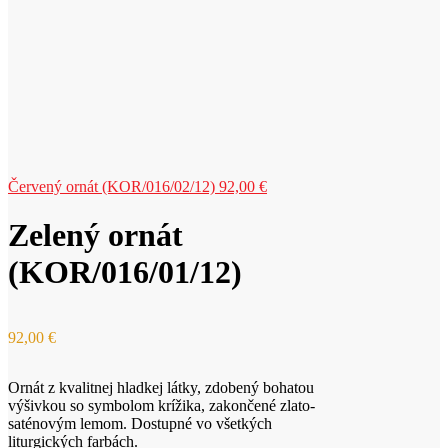
Červený ornát (KOR/016/02/12)
92,00
€
Zelený ornát
(KOR/016/01/12)
92,00
€
Ornát z kvalitnej hladkej látky, zdobený bohatou
výšivkou so symbolom krížika, zakončené zlato-
saténovým lemom. Dostupné vo všetkých
liturgických farbách.