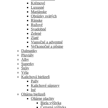
Krémové
Luxusné
Mariánske
Obrázky svätých
Rímske
Ružové
Svadobné
Zelené
Zlaté
Vianočné a adventné
Veľkonočné a pôstne
Dalmatiky
Pluviály
Alby
Superky
Štóly
Véla
Kalichová bielizeň
Pally
Kalichové súpravy
Iné
Oltárna bielizeň
Oltárne plachty
Biela výšivka
Červená výšivka