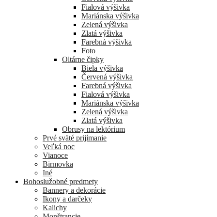
Fialová výšivka
Mariánska výšivka
Zelená výšivka
Zlatá výšivka
Farebná výšivka
Foto
Oltárne čipky
Biela výšivka
Červená výšivka
Farebná výšivka
Fialová výšivka
Mariánska výšivka
Zelená výšivka
Zlatá výšivka
Obrusy na lektórium
Prvé sväté prijímanie
Veľká noc
Vianoce
Birmovka
Iné
Bohoslužobné predmety
Bannery a dekorácie
Ikony a darčeky
Kalichy
Monštrancie