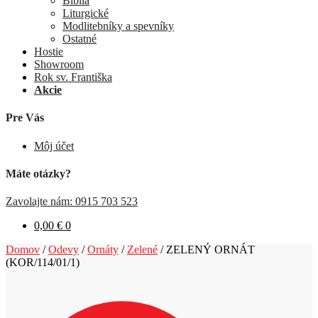
Biblia
Liturgické
Modlitebníky a spevníky
Ostatné
Hostie
Showroom
Rok sv. Františka
Akcie
Pre Vás
Môj účet
Máte otázky?
Zavolajte nám: 0915 703 523
0,00
€
0
Domov
/
Odevy
/
Ornáty
/
Zelené
/
ZELENÝ ORNÁT
(KOR/114/01/1)