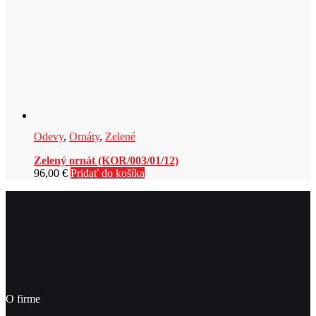
Odevy
,
Ornáty
,
Zelené
Zelený ornát (KOR/003/01/12)
96,00
€
Pridať do košíka
O firme