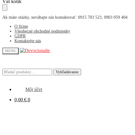
Skip
Skip
Váš košík
to
to
navigation
content
Ak máte otázky, neváhajte nás kontaktovať: 0915 703 523, 0903 059 404
O firme
Všeobecné obchodné podmienky
GDPR
Kontaktujte nás
MENU
Hľadať:
Hľadať:
Vyhľadávanie
Vyhľadávanie
Môj účet
0,00
€
0