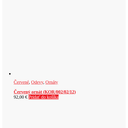
Červené
,
Odevy
,
Ornáty
Červený ornát (KOR/002/02/12)
92,00
€
Pridať do košíka