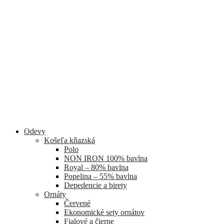
Odevy
Košeľa kňazská
Polo
NON IRON 100% bavlna
Royal – 80% bavlna
Popelina – 55% bavlna
Depedencie a birety
Ornáty
Červené
Ekonomické sety ornátov
Fialové a čierne