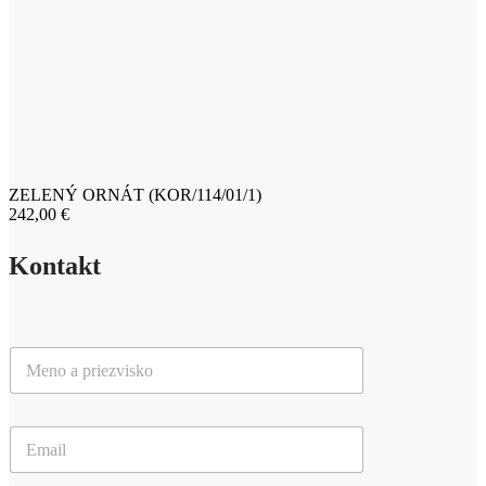
ZELENÝ ORNÁT (KOR/114/01/1)
242,00
€
Kontakt
M
e
n
o
E
a
m
p
a
r