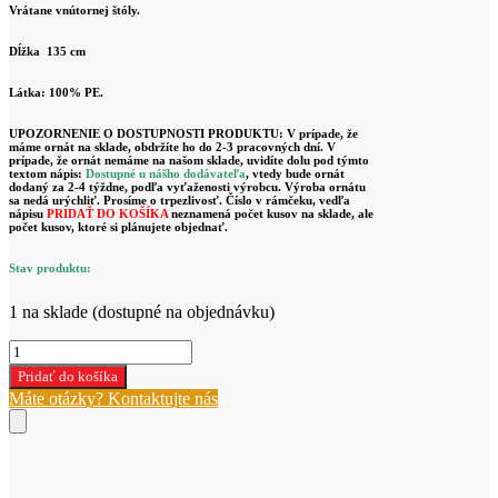
Vrátane vnútornej štóly.
Dĺžka 135 cm
Látka: 100% PE.
UPOZORNENIE O DOSTUPNOSTI PRODUKTU:
V prípade, že
máme ornát na sklade, obdržíte ho do 2-3 pracovných dní. V
prípade, že ornát nemáme na našom sklade, uvidíte dolu pod týmto
textom nápis:
Dostupné u nášho dodávateľa
, vtedy bude ornát
dodaný za 2-4 týždne, podľa vyťaženosti výrobcu. Výroba ornátu
sa nedá urýchliť. Prosíme o trpezlivosť. Číslo v rámčeku, vedľa
nápisu
PRIDAŤ DO KOŠÍKA
neznamená
počet kusov na sklade, ale
počet kusov, ktoré si plánujete objednať.
Stav produktu:
1 na sklade (dostupné na objednávku)
množstvo
ZELENÝ
Pridať do košíka
ORNÁT
Máte otázky? Kontaktujte nás
(KOR/114/01/1)