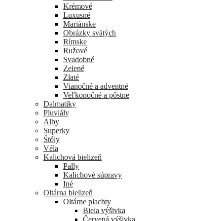
Krémové
Luxusné
Mariánske
Obrázky svätých
Rímske
Ružové
Svadobné
Zelené
Zlaté
Vianočné a adventné
Veľkonočné a pôstne
Dalmatiky
Pluviály
Alby
Superky
Štóly
Véla
Kalichová bielizeň
Pally
Kalichové súpravy
Iné
Oltárna bielizeň
Oltárne plachty
Biela výšivka
Červená výšivka