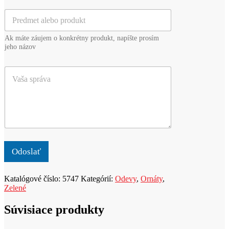
i
i
P
l
e
r
*
z
e
v
Ak máte záujem o konkrétny produkt, napíšte prosím
d
i
jeho názov
m
s
e
k
V
t
o
a
a
*
š
l
a
e
s
b
p
o
r
p
á
r
v
o
Odoslať
a
d
u
Katalógové číslo:
5747
Kategórií:
Odevy
,
Ornáty
,
k
Zelené
t
Súvisiace produkty