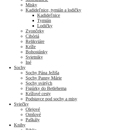
Misky
Kadideľnice, tymián a lodičky
Kadideľnice
Tymián
Lodičky
Zvončeky
Cibóriá
Relikviáre
Kríže
Bohostánky
Svietniky
Iné
Sochy
Sochy Pána Ježiša
Sochy Panny Márie
Sochy svätých
Figúrky do Betlehema
Krížové cesty
Podstavce pod sochy a misy
Sviečky
Olejové
Omšové
Paškály
Knihy