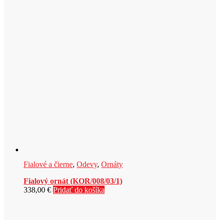
Fialové a čierne
,
Odevy
,
Ornáty
Fialový ornát (KOR/008/03/1)
338,00
€
Pridať do košíka