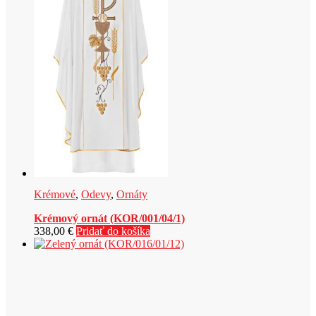
Krémové
,
Odevy
,
Ornáty
Krémový ornát (KOR/001/04/1)
338,00
€
Pridať do košíka