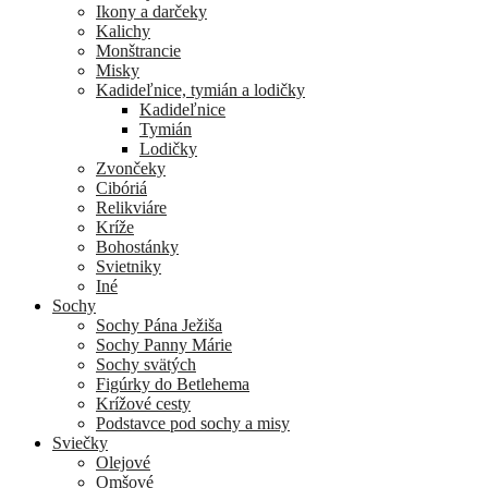
Ikony a darčeky
Kalichy
Monštrancie
Misky
Kadideľnice, tymián a lodičky
Kadideľnice
Tymián
Lodičky
Zvončeky
Cibóriá
Relikviáre
Kríže
Bohostánky
Svietniky
Iné
Sochy
Sochy Pána Ježiša
Sochy Panny Márie
Sochy svätých
Figúrky do Betlehema
Krížové cesty
Podstavce pod sochy a misy
Sviečky
Olejové
Omšové