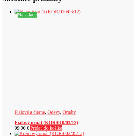
Na sklade
Fialové a čierne
,
Odevy
,
Ornáty
Fialový ornát (KOR/010/03/12)
99,00
€
Pridať do košíka