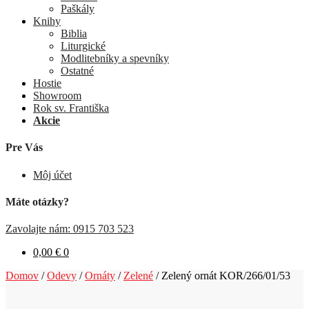
Paškály
Knihy
Biblia
Liturgické
Modlitebníky a spevníky
Ostatné
Hostie
Showroom
Rok sv. Františka
Akcie
Pre Vás
Môj účet
Máte otázky?
Zavolajte nám: 0915 703 523
0,00
€
0
Domov
/
Odevy
/
Ornáty
/
Zelené
/
Zelený ornát KOR/266/01/53