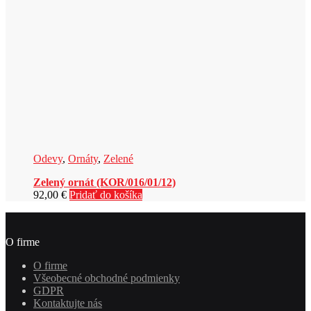
Odevy
,
Ornáty
,
Zelené
Zelený ornát (KOR/016/01/12)
92,00
€
Pridať do košíka
O firme
O firme
Všeobecné obchodné podmienky
GDPR
Kontaktujte nás