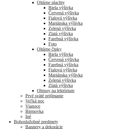
Oltárne plachty
Biela výšivka
Červená výšivka
Fialová výšivka
Mariánska výšivka
Zelená výšivka
Zlatá výšivka
Farebná výšivka
Foto
Oltárne čipky
Biela výšivka
Červená výšivka
Farebná výšivka
Fialová výšivka
Mariánska výšivka
Zelená výšivka
Zlatá výšivka
Obrusy na lektórium
Prvé sväté prijímanie
Veľká noc
Vianoce
Birmovka
Iné
Bohoslužobné predmety
Bannery a dekorácie