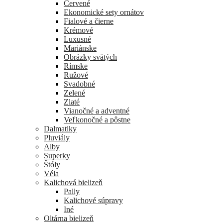
Červené
Ekonomické sety ornátov
Fialové a čierne
Krémové
Luxusné
Mariánske
Obrázky svätých
Rímske
Ružové
Svadobné
Zelené
Zlaté
Vianočné a adventné
Veľkonočné a pôstne
Dalmatiky
Pluviály
Alby
Superky
Štóly
Véla
Kalichová bielizeň
Pally
Kalichové súpravy
Iné
Oltárna bielizeň