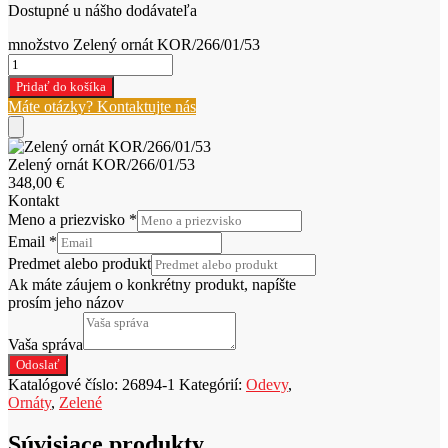
Dostupné u nášho dodávateľa
množstvo Zelený ornát KOR/266/01/53
Pridať do košíka
Máte otázky? Kontaktujte nás
Zelený ornát KOR/266/01/53
348,00
€
Kontakt
Meno a priezvisko
*
Email
*
Predmet alebo produkt
Ak máte záujem o konkrétny produkt, napíšte
prosím jeho názov
Vaša správa
Odoslať
Katalógové číslo:
26894-1
Kategórií:
Odevy
,
Ornáty
,
Zelené
Súvisiace produkty