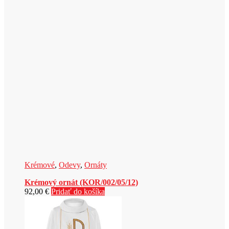
Krémové
,
Odevy
,
Ornáty
Krémový ornát (KOR/002/05/12)
92,00
€
Pridať do košíka