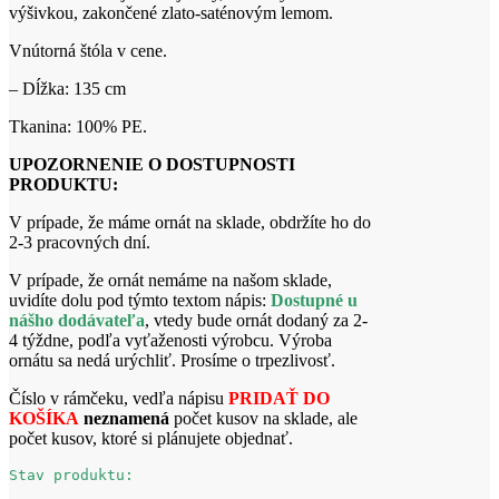
výšivkou, zakončené zlato-saténovým lemom.
Vnútorná štóla v cene.
– Dĺžka: 135 cm
Tkanina: 100% PE.
UPOZORNENIE O DOSTUPNOSTI
PRODUKTU:
V prípade, že máme ornát na sklade, obdržíte ho do
2-3 pracovných dní.
V prípade, že ornát nemáme na našom sklade,
uvidíte dolu pod týmto textom nápis:
Dostupné u
nášho dodávateľa
, vtedy bude ornát dodaný za 2-
4 týždne, podľa vyťaženosti výrobcu. Výroba
ornátu sa nedá urýchliť. Prosíme o trpezlivosť.
Číslo v rámčeku, vedľa nápisu
PRIDAŤ DO
KOŠÍKA
neznamená
počet kusov na sklade, ale
počet kusov, ktoré si plánujete objednať.
Stav produktu: