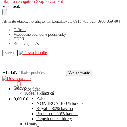
Skip to navigation
Skip to content
Váš košík
Ak máte otázky, neváhajte nás kontaktovať: 0915 703 523, 0903 059 404
O firme
Všeobecné obchodné podmienky
GDPR
Kontaktujte nás
MENU
Hľadať:
Hľadať:
Vyhľadávanie
Vyhľadávanie
Odevy
Môj účet
Košeľa kňazská
Polo
0,00
€
0
NON IRON 100% bavlna
Royal – 80% bavlna
Popelina – 55% bavlna
Depedencie a birety
Ornáty