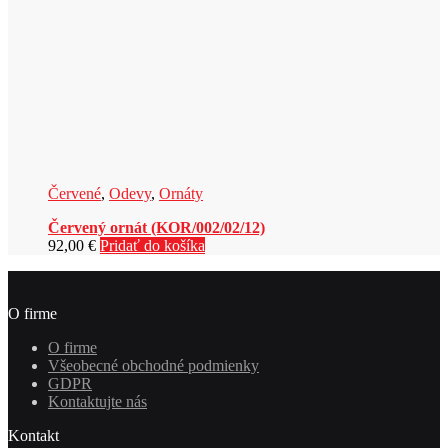
Červené
,
Odevy
,
Ornáty
Červený ornát (KOR/002/02/12)
92,00
€
Pridať do košíka
O firme
O firme
Všeobecné obchodné podmienky
GDPR
Kontaktujte nás
Kontakt