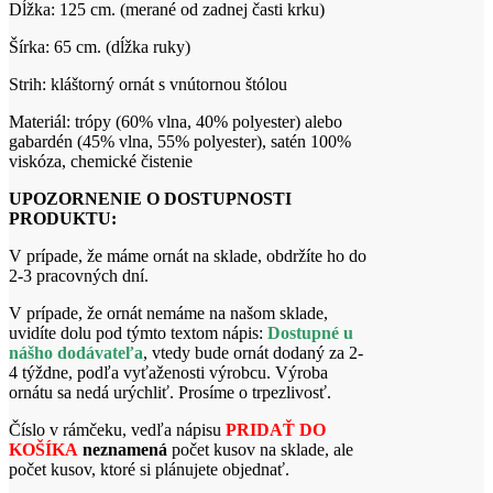
Dĺžka: 125 cm. (merané od zadnej časti krku)
Šírka: 65 cm. (dĺžka ruky)
Strih: kláštorný ornát s vnútornou štólou
Materiál: trópy (60% vlna, 40% polyester) alebo
gabardén (45% vlna, 55% polyester), satén 100%
viskóza, chemické čistenie
UPOZORNENIE O DOSTUPNOSTI
PRODUKTU:
V prípade, že máme ornát na sklade, obdržíte ho do
2-3 pracovných dní.
V prípade, že ornát nemáme na našom sklade,
uvidíte dolu pod týmto textom nápis:
Dostupné u
nášho dodávateľa
, vtedy bude ornát dodaný za 2-
4 týždne, podľa vyťaženosti výrobcu. Výroba
ornátu sa nedá urýchliť. Prosíme o trpezlivosť.
Číslo v rámčeku, vedľa nápisu
PRIDAŤ DO
KOŠÍKA
neznamená
počet kusov na sklade, ale
počet kusov, ktoré si plánujete objednať.