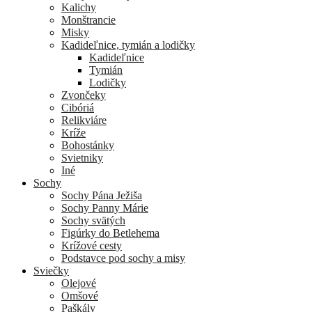
Kalichy
Monštrancie
Misky
Kadideľnice, tymián a lodičky
Kadideľnice
Tymián
Lodičky
Zvončeky
Cibóriá
Relikviáre
Kríže
Bohostánky
Svietniky
Iné
Sochy
Sochy Pána Ježiša
Sochy Panny Márie
Sochy svätých
Figúrky do Betlehema
Krížové cesty
Podstavce pod sochy a misy
Sviečky
Olejové
Omšové
Paškály