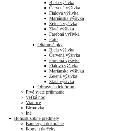
Biela výšivka
Červená výšivka
Fialová výšivka
Mariánska výšivka
Zelená výšivka
Zlatá výšivka
Farebná výšivka
Foto
Oltárne čipky
Biela výšivka
Červená výšivka
Farebná výšivka
Fialová výšivka
Mariánska výšivka
Zelená výšivka
Zlatá výšivka
Obrusy na lektórium
Prvé sväté prijímanie
Veľká noc
Vianoce
Birmovka
Iné
Bohoslužobné predmety
Bannery a dekorácie
Ikony a darčeky