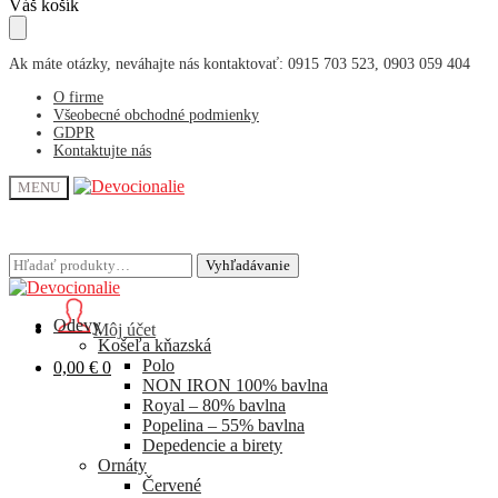
Skip
Skip
Váš košík
to
to
navigation
content
Ak máte otázky, neváhajte nás kontaktovať: 0915 703 523, 0903 059 404
O firme
Všeobecné obchodné podmienky
GDPR
Kontaktujte nás
MENU
Hľadať:
Hľadať:
Vyhľadávanie
Vyhľadávanie
Odevy
Môj účet
Košeľa kňazská
Polo
0,00
€
0
NON IRON 100% bavlna
Royal – 80% bavlna
Popelina – 55% bavlna
Depedencie a birety
Ornáty
Červené