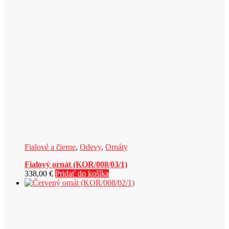
Fialové a čierne
,
Odevy
,
Ornáty
Fialový ornát (KOR/008/03/1)
338,00
€
Pridať do košíka