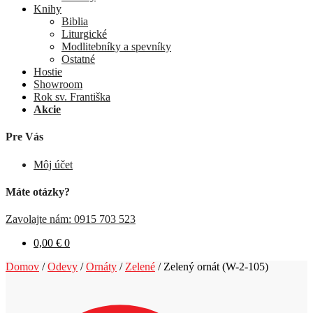
Knihy
Biblia
Liturgické
Modlitebníky a spevníky
Ostatné
Hostie
Showroom
Rok sv. Františka
Akcie
Pre Vás
Môj účet
Máte otázky?
Zavolajte nám: 0915 703 523
0,00
€
0
Domov
/
Odevy
/
Ornáty
/
Zelené
/
Zelený ornát (W-2-105)