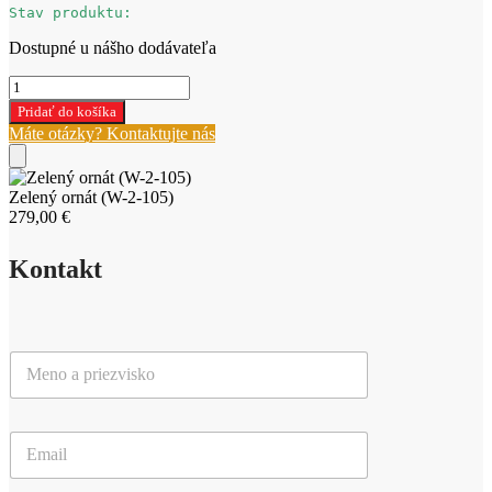
Stav produktu:
Dostupné u nášho dodávateľa
množstvo
Zelený
Pridať do košíka
ornát
Máte otázky? Kontaktujte nás
(W-
2-
105)
Zelený ornát (W-2-105)
279,00
€
Kontakt
M
e
n
o
E
a
m
p
a
r