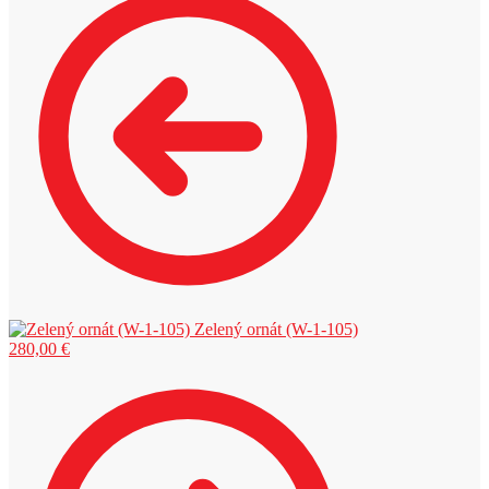
Zelený ornát (W-1-105)
280,00
€