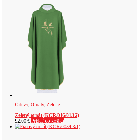
Odevy
,
Ornáty
,
Zelené
Zelený ornát (KOR/016/01/12)
92,00
€
Pridať do košíka