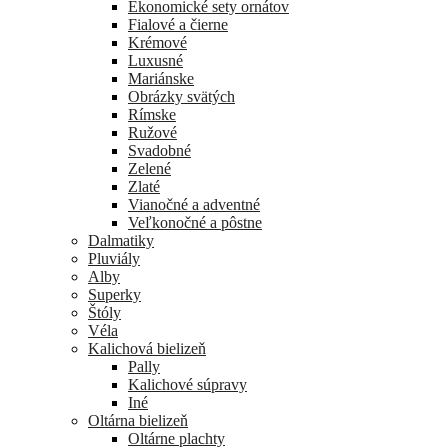
Ekonomické sety ornátov
Fialové a čierne
Krémové
Luxusné
Mariánske
Obrázky svätých
Rímske
Ružové
Svadobné
Zelené
Zlaté
Vianočné a adventné
Veľkonočné a pôstne
Dalmatiky
Pluviály
Alby
Superky
Štóly
Véla
Kalichová bielizeň
Pally
Kalichové súpravy
Iné
Oltárna bielizeň
Oltárne plachty