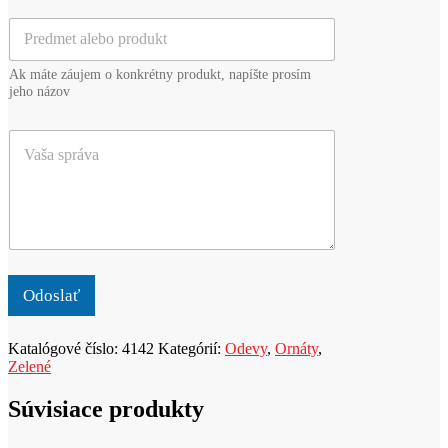
i
i
P
l
e
r
*
z
e
v
Ak máte záujem o konkrétny produkt, napíšte prosím
d
i
jeho názov
m
s
e
k
V
t
o
a
a
*
š
l
a
e
s
b
p
o
r
p
á
r
v
o
Odoslať
a
d
u
Katalógové číslo:
4142
Kategórií:
Odevy
,
Ornáty
,
k
Zelené
t
Súvisiace produkty