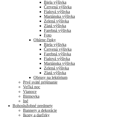
Biela výšivka
Červená výšivka
Fialová výšivka
Mariánska výšivka
Zelená výšivka
Zlatá výšivka
Farebná výšivka
Foto
Oltárne čipky
Biela výšivka
Červená výšivka
Farebná výšivka
Fialová výšivka
Mariánska výšivka
Zelená výšivka
Zlatá výšivka
Obrusy na lektórium
Prvé sväté prijímanie
Veľká noc
Vianoce
Birmovka
Iné
Bohoslužobné predmety
Bannery a dekorácie
Ikony a darčeky