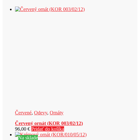
Červené
,
Odevy
,
Ornáty
Červený ornát (KOR 003/02/12)
96,00
€
Pridať do košíka
Na sklade