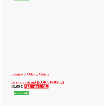
Krémové
,
Odevy
,
Ornáty
Krémový ornát (KOR/010/05/12)
99,00
€
Pridať do košíka
Na sklade