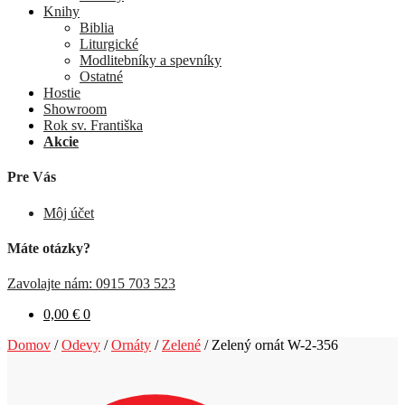
Knihy
Biblia
Liturgické
Modlitebníky a spevníky
Ostatné
Hostie
Showroom
Rok sv. Františka
Akcie
Pre Vás
Môj účet
Máte otázky?
Zavolajte nám: 0915 703 523
0,00
€
0
Domov
/
Odevy
/
Ornáty
/
Zelené
/
Zelený ornát W-2-356