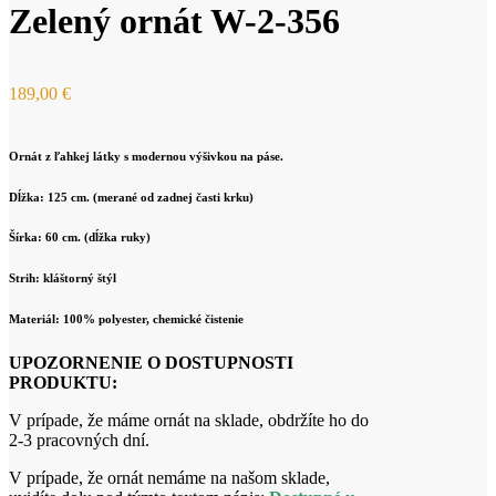
Zelený ornát W-2-356
189,00
€
Ornát z ľahkej látky s modernou výšivkou na páse.
Dĺžka: 125 cm. (merané od zadnej časti krku)
Šírka: 60 cm. (dĺžka ruky)
Strih: kláštorný štýl
Materiál: 100% polyester, chemické čistenie
UPOZORNENIE O DOSTUPNOSTI
PRODUKTU:
V prípade, že máme ornát na sklade, obdržíte ho do
2-3 pracovných dní.
V prípade, že ornát nemáme na našom sklade,