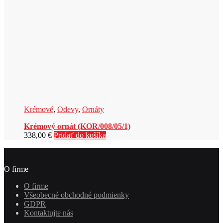
Krémové
,
Odevy
,
Ornáty
Krémový ornát (KOR/008/05/1)
338,00
€
Pridať do košíka
O firme
O firme
Všeobecné obchodné podmienky
GDPR
Kontaktujte nás