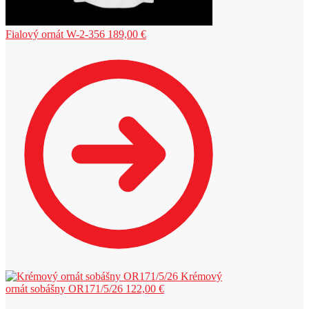
Fialový ornát W-2-356
189,00
€
Krémový
ornát sobášny OR171/5/26
122,00
€