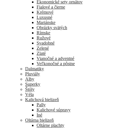
Ekonomické sety ornátov
Fialové a čierne
Krémové
Luxusné
Mariánske
Obrázky svätých
Rímske
Ružové
Svadobné
Zelené
Zlaté
Vianočné a adventné
Veľkonočné a pôstne
Dalmatiky
Pluviály
Alby
Superky
Štóly
Véla
Kalichová bielizeň
Pally
Kalichové súpravy
Iné
Oltárna bielizeň
Oltárne plachty