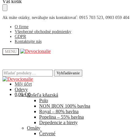
Skip
Skip
Váš košík
to
to
navigation
content
Ak máte otázky, neváhajte nás kontaktovať: 0915 703 523, 0903 059 404
O firme
Všeobecné obchodné podmienky
GDPR
Kontaktujte nás
MENU
Hľadať:
Hľadať:
Vyhľadávanie
Vyhľadávanie
Môj účet
Odevy
0,00
€
0
Košeľa kňazská
Polo
NON IRON 100% bavlna
Royal – 80% bavlna
Popelina – 55% bavlna
Depedencie a birety
Ornáty
Červené