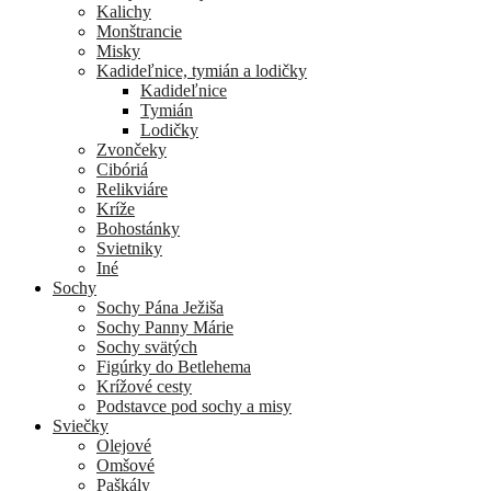
Kalichy
Monštrancie
Misky
Kadideľnice, tymián a lodičky
Kadideľnice
Tymián
Lodičky
Zvončeky
Cibóriá
Relikviáre
Kríže
Bohostánky
Svietniky
Iné
Sochy
Sochy Pána Ježiša
Sochy Panny Márie
Sochy svätých
Figúrky do Betlehema
Krížové cesty
Podstavce pod sochy a misy
Sviečky
Olejové
Omšové
Paškály