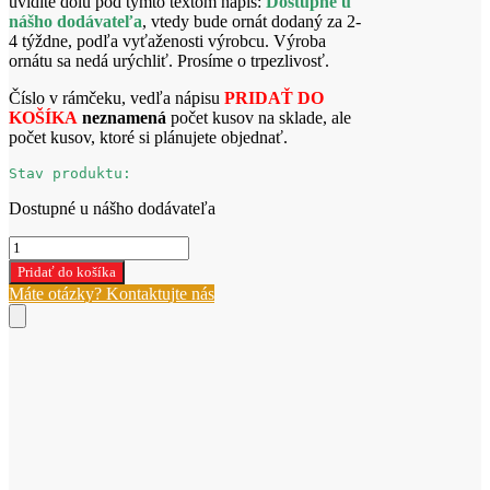
uvidíte dolu pod týmto textom nápis:
Dostupné u
nášho dodávateľa
, vtedy bude ornát dodaný za 2-
4 týždne, podľa vyťaženosti výrobcu. Výroba
ornátu sa nedá urýchliť. Prosíme o trpezlivosť.
Číslo v rámčeku, vedľa nápisu
PRIDAŤ DO
KOŠÍKA
neznamená
počet kusov na sklade, ale
počet kusov, ktoré si plánujete objednať.
Stav produktu:
Dostupné u nášho dodávateľa
množstvo
Zelený
Pridať do košíka
ornát
Máte otázky? Kontaktujte nás
W-
2-
356