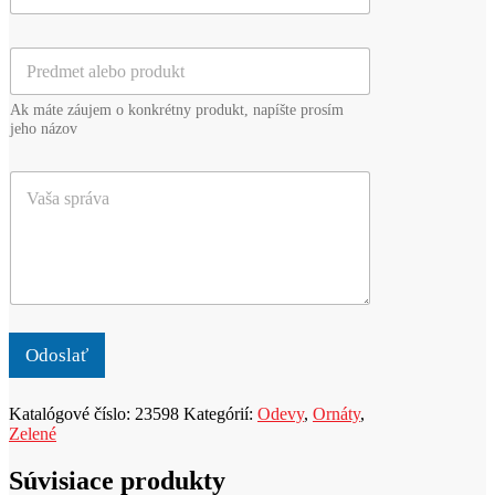
p
a
r
i
i
P
l
e
r
*
z
e
v
Ak máte záujem o konkrétny produkt, napíšte prosím
d
i
jeho názov
m
s
e
k
V
t
o
a
a
*
š
l
a
e
s
b
p
o
r
p
á
r
v
o
Odoslať
a
d
u
Katalógové číslo:
23598
Kategórií:
Odevy
,
Ornáty
,
k
Zelené
t
Súvisiace produkty