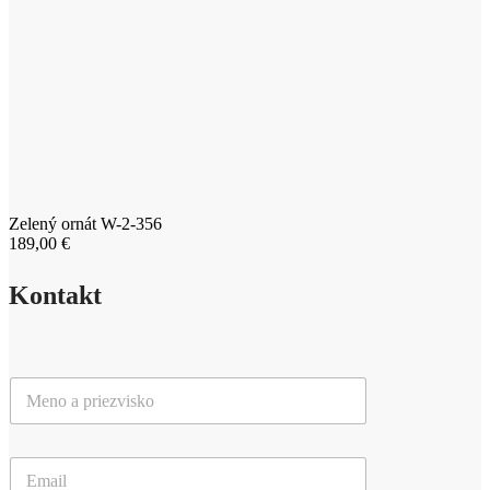
Zelený ornát W-2-356
189,00
€
Kontakt
M
e
n
o
E
a
m