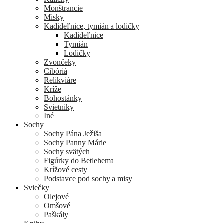
Monštrancie
Misky
Kadideľnice, tymián a lodičky
Kadideľnice
Tymián
Lodičky
Zvončeky
Cibóriá
Relikviáre
Kríže
Bohostánky
Svietniky
Iné
Sochy
Sochy Pána Ježiša
Sochy Panny Márie
Sochy svätých
Figúrky do Betlehema
Krížové cesty
Podstavce pod sochy a misy
Sviečky
Olejové
Omšové
Paškály