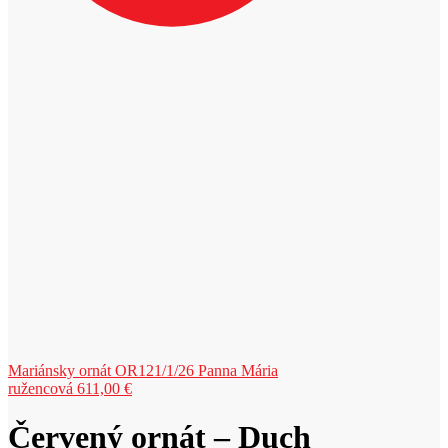
Mariánsky ornát OR121/1/26 Panna Mária
ružencová
611,00
€
Červený ornát – Duch