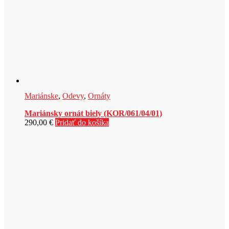
Mariánske
,
Odevy
,
Ornáty
Mariánsky ornát biely (KOR/061/04/01)
290,00
€
Pridať do košíka