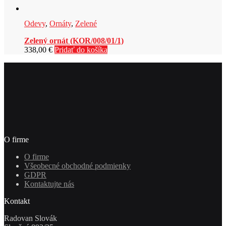
Odevy
,
Ornáty
,
Zelené
Zelený ornát (KOR/008/01/1)
338,00
€
Pridať do košíka
O firme
O firme
Všeobecné obchodné podmienky
GDPR
Kontaktujte nás
Kontakt
Radovan Slovák