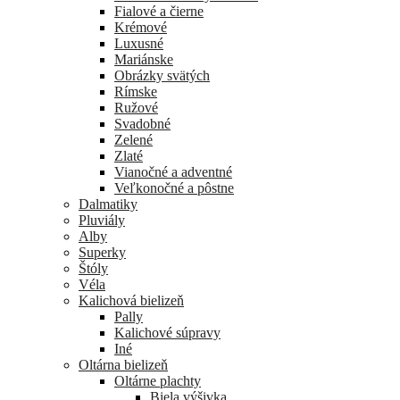
Fialové a čierne
Krémové
Luxusné
Mariánske
Obrázky svätých
Rímske
Ružové
Svadobné
Zelené
Zlaté
Vianočné a adventné
Veľkonočné a pôstne
Dalmatiky
Pluviály
Alby
Superky
Štóly
Véla
Kalichová bielizeň
Pally
Kalichové súpravy
Iné
Oltárna bielizeň
Oltárne plachty
Biela výšivka