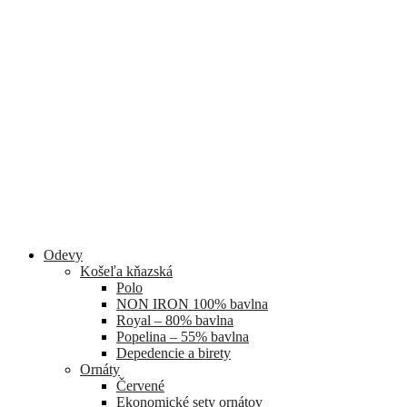
Odevy
Košeľa kňazská
Polo
NON IRON 100% bavlna
Royal – 80% bavlna
Popelina – 55% bavlna
Depedencie a birety
Ornáty
Červené
Ekonomické sety ornátov