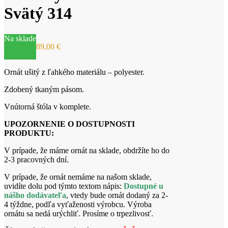
Svätý 314
Na sklade
89,00
€
Ornát ušitý z ľahkého materiálu – polyester.
Zdobený tkaným pásom.
Vnútorná štóla v komplete.
UPOZORNENIE O DOSTUPNOSTI
PRODUKTU:
V prípade, že máme ornát na sklade, obdržíte ho do
2-3 pracovných dní.
V prípade, že ornát nemáme na našom sklade,
uvidíte dolu pod týmto textom nápis:
Dostupné u
nášho dodávateľa
, vtedy bude ornát dodaný za 2-
4 týždne, podľa vyťaženosti výrobcu. Výroba
ornátu sa nedá urýchliť. Prosíme o trpezlivosť.