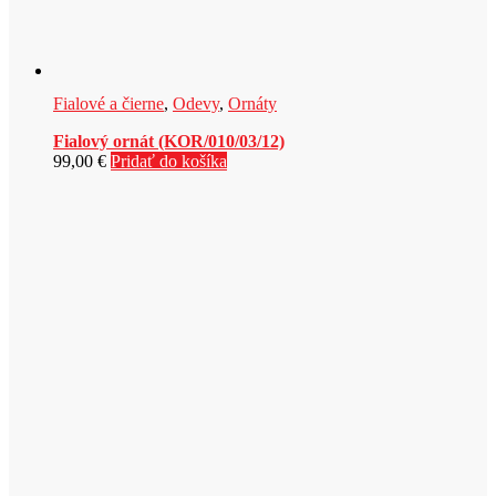
Fialové a čierne
,
Odevy
,
Ornáty
Fialový ornát (KOR/010/03/12)
99,00
€
Pridať do košíka