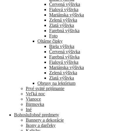
Červená výšivka
Fialová výšivka
Mariánska výšivka
Zelená výšivka
Zlatá výšivka
Farebná výšivka
Foto
Oltárne čipky
Biela výšivka
Červená výšivka
Farebná výšivka
Fialová výšivka
Mariánska výšivka
Zelená výšivka
Zlatá výšivka
Obrusy na lektórium
Prvé sväté prijímanie
Veľká noc
Vianoce
Birmovka
Iné
Bohoslužobné predmety
Bannery a dekorácie
Ikony a darčeky
Kalichy