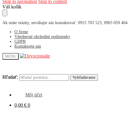
Skip to navigation
Skip to content
Váš košík
Ak máte otázky, neváhajte nás kontaktovať: 0915 703 523, 0903 059 404
O firme
Všeobecné obchodné podmienky
GDPR
Kontaktujte nás
MENU
Hľadať:
Hľadať:
Vyhľadávanie
Vyhľadávanie
Môj účet
0,00
€
0