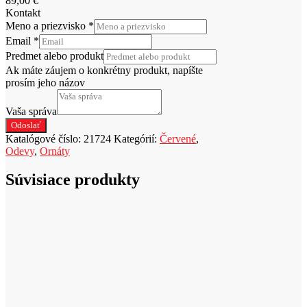
89,00
€
Kontakt
Meno a priezvisko
*
Email
*
Predmet alebo produkt
Ak máte záujem o konkrétny produkt, napíšte
prosím jeho názov
Vaša správa
Odoslať
Katalógové číslo:
21724
Kategórií:
Červené
,
Odevy
,
Ornáty
Súvisiace produkty