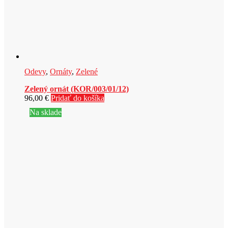
Odevy
,
Ornáty
,
Zelené
Zelený ornát (KOR/003/01/12)
96,00
€
Pridať do košíka
Na sklade