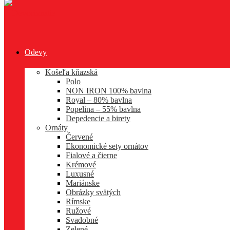
Odevy
Košeľa kňazská
Polo
NON IRON 100% bavlna
Royal – 80% bavlna
Popelina – 55% bavlna
Depedencie a birety
Ornáty
Červené
Ekonomické sety ornátov
Fialové a čierne
Krémové
Luxusné
Mariánske
Obrázky svätých
Rímske
Ružové
Svadobné
Zelené