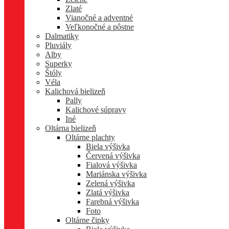
Zlaté
Vianočné a adventné
Veľkonočné a pôstne
Dalmatiky
Pluviály
Alby
Superky
Štóly
Véla
Kalichová bielizeň
Pally
Kalichové súpravy
Iné
Oltárna bielizeň
Oltárne plachty
Biela výšivka
Červená výšivka
Fialová výšivka
Mariánska výšivka
Zelená výšivka
Zlatá výšivka
Farebná výšivka
Foto
Oltárne čipky