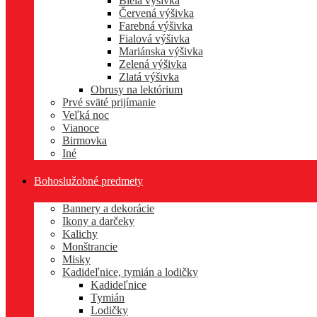
Biela výšivka
Červená výšivka
Farebná výšivka
Fialová výšivka
Mariánska výšivka
Zelená výšivka
Zlatá výšivka
Obrusy na lektórium
Prvé sväté prijímanie
Veľká noc
Vianoce
Birmovka
Iné
Bohoslužobné predmety
Bannery a dekorácie
Ikony a darčeky
Kalichy
Monštrancie
Misky
Kadideľnice, tymián a lodičky
Kadideľnice
Tymián
Lodičky