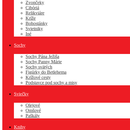
Zvončeky
Cibóriá
Relikviáre
Kríže
Bohostánky
Svietniky
Iné
Sochy
Sochy Pána Ježiša
Sochy Panny Márie
Sochy svätých
Figúrky do Betlehema
Krížové cesty
Podstavce pod sochy a misy
Sviečky
Olejové
Omšové
Paškály
Knihy