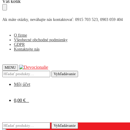
Skip
Skip
Váš košík
to
to
navigation
content
Ak máte otázky, neváhajte nás kontaktovať: 0915 703 523, 0903 059 404
O firme
Všeobecné obchodné podmienky
GDPR
Kontaktujte nás
MENU
Hľadať:
Vyhľadávanie
Môj účet
0,00
€
0
Hľadať:
Vyhľadávanie