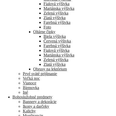
Fialová výšivka
Mariánska výšivka
Zelená výšivka
Zlatá výšivka
Farebná výšivka
Foto
Oltárne čipky
Biela výšivka
Červená výšivka
Farebná výšivka
Fialová výšivka
Mariánska výšivka
Zelená výšivka
Zlatá výšivka
Obrusy na lektórium
Prvé sväté prijímanie
Veľká noc
Vianoce
Birmovka
Iné
Bohoslužobné predmety
Bannery a dekorácie
Ikony a darčeky
Kalichy
Monštrancie