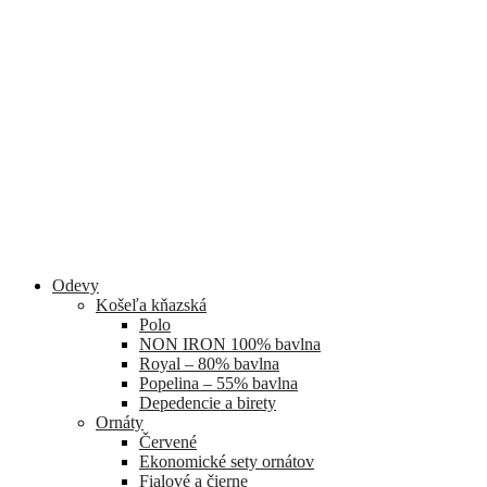
Odevy
Košeľa kňazská
Polo
NON IRON 100% bavlna
Royal – 80% bavlna
Popelina – 55% bavlna
Depedencie a birety
Ornáty
Červené
Ekonomické sety ornátov
Fialové a čierne