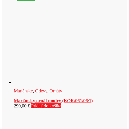
Mariánske
,
Odevy
,
Ornáty
Mariánsky ornát modrý (KOR/061/06/1)
290,00
€
Pridať do košíka