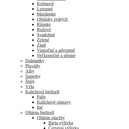
Krémové
Luxusné
Mariánske
Obrázky svätých
Rímske
Ružové
Svadobné
Zelené
Zlaté
Vianočné a adventné
Veľkonočné a pôstne
Dalmatiky
Pluviály
Alby
Superky
Štóly
Véla
Kalichová bielizeň
Pally
Kalichové súpravy
Iné
Oltárna bielizeň
Oltárne plachty
Biela výšivka
Červená výšivka