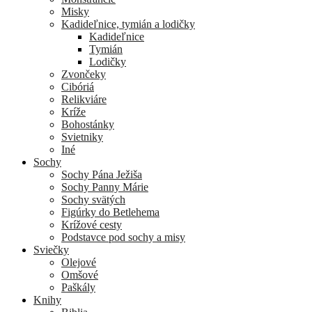
Misky
Kadideľnice, tymián a lodičky
Kadideľnice
Tymián
Lodičky
Zvončeky
Cibóriá
Relikviáre
Kríže
Bohostánky
Svietniky
Iné
Sochy
Sochy Pána Ježiša
Sochy Panny Márie
Sochy svätých
Figúrky do Betlehema
Krížové cesty
Podstavce pod sochy a misy
Sviečky
Olejové
Omšové
Paškály
Knihy