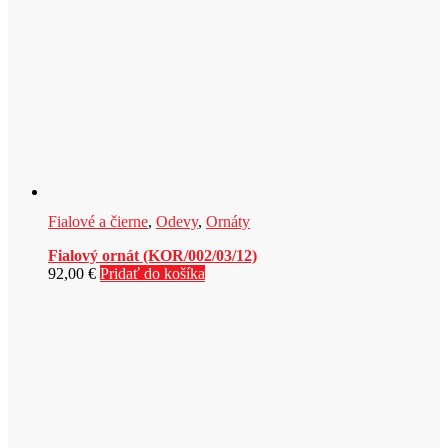
Fialové a čierne
,
Odevy
,
Ornáty
Fialový ornát (KOR/002/03/12)
92,00
€
Pridať do košíka