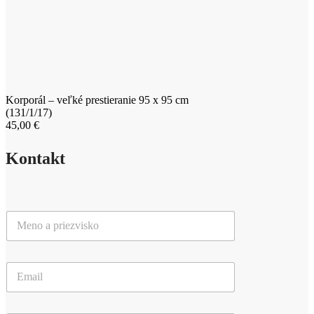
x
95
cm
(131/1/17)
Korporál – veľké prestieranie 95 x 95 cm
(131/1/17)
45,00
€
Kontakt
M
e
n
o
E
a
m
p
a
r
i
i