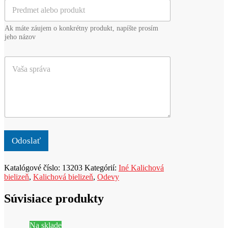
P
l
e
r
*
z
e
v
Ak máte záujem o konkrétny produkt, napíšte prosím
d
i
jeho názov
m
s
e
k
V
t
o
a
a
*
š
l
a
e
s
b
p
o
r
p
á
r
v
o
Odoslať
a
d
u
Katalógové číslo:
13203
Kategórií:
Iné Kalichová
k
bielizeň
,
Kalichová bielizeň
,
Odevy
t
Súvisiace produkty
Na sklade