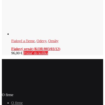
Fialové a čierne
,
Odevy
,
Ornáty
Fialový ornát (KOR/003/03/12)
96,00
€
Pridať do košíka
O firme
O firme