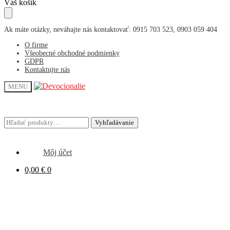
Skip
Skip
Váš košík
to
to
navigation
content
Ak máte otázky, neváhajte nás kontaktovať: 0915 703 523, 0903 059 404
O firme
Všeobecné obchodné podmienky
GDPR
Kontaktujte nás
MENU
Hľadať:
Hľadať:
Vyhľadávanie
Vyhľadávanie
Môj účet
0,00
€
0