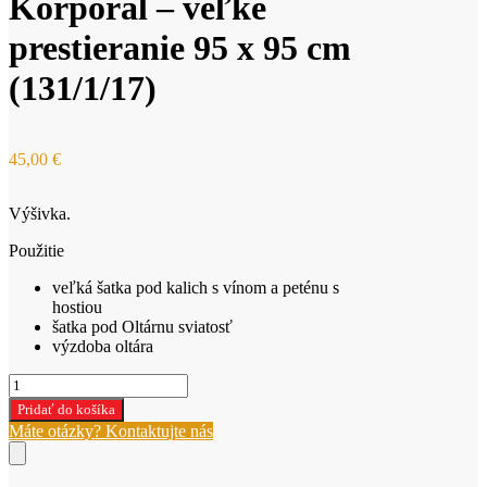
Korporál – veľké
prestieranie 95 x 95 cm
(131/1/17)
45,00
€
Výšivka.
Použitie
veľká šatka pod kalich s vínom a peténu s
hostiou
šatka pod Oltárnu sviatosť
výzdoba oltára
množstvo
Korporál
Pridať do košíka
-
Máte otázky? Kontaktujte nás
veľké
prestieranie
95