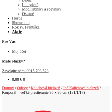
Biblia
Liturgické
Modlitebníky a spevníky
Ostatné
Hostie
Showroom
Rok sv. Františka
Akcie
Pre Vás
Môj účet
Máte otázky?
Zavolajte nám: 0915 703 523
0,00
€
0
Domov
/
Odevy
/
Kalichová bielizeň
/
Iné Kalichová bielizeň
/
Korporál – veľké prestieranie 95 x 95 cm (131/1/17)