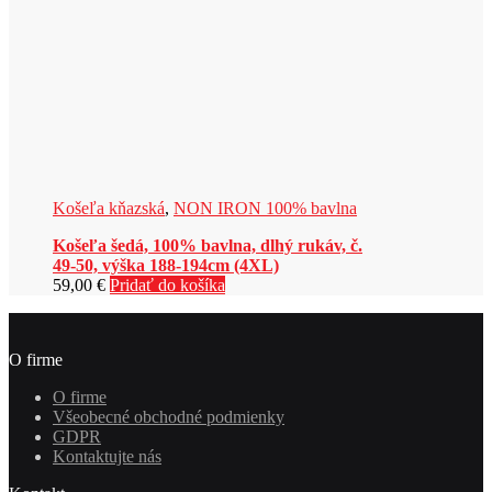
Košeľa kňazská
,
NON IRON 100% bavlna
Košeľa šedá, 100% bavlna, dlhý rukáv, č.
49-50, výška 188-194cm (4XL)
59,00
€
Pridať do košíka
O firme
O firme
Všeobecné obchodné podmienky
GDPR
Kontaktujte nás