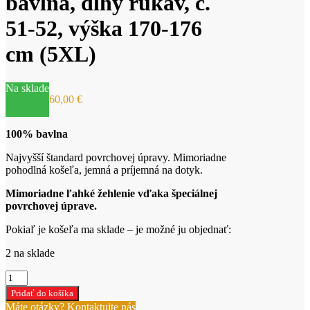
bavlna, dlhý rukáv, č.
51-52, výška 170-176
cm (5XL)
Na sklade
60,00
€
100% bavlna
Najvyšší štandard povrchovej úpravy. Mimoriadne
pohodlná košeľa, jemná a príjemná na dotyk.
Mimoriadne ľahké žehlenie vďaka špeciálnej
povrchovej úprave.
Pokiaľ je košeľa ma sklade – je možné ju objednať:
2 na sklade
množstvo
Košeľa
Pridať do košíka
čierna,
Máte otázky? Kontaktujte nás