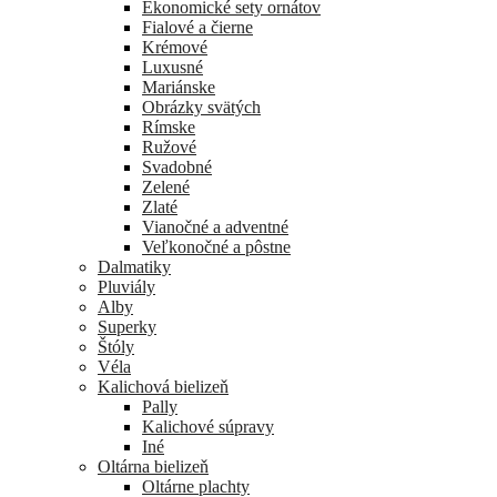
Ekonomické sety ornátov
Fialové a čierne
Krémové
Luxusné
Mariánske
Obrázky svätých
Rímske
Ružové
Svadobné
Zelené
Zlaté
Vianočné a adventné
Veľkonočné a pôstne
Dalmatiky
Pluviály
Alby
Superky
Štóly
Véla
Kalichová bielizeň
Pally
Kalichové súpravy
Iné
Oltárna bielizeň
Oltárne plachty