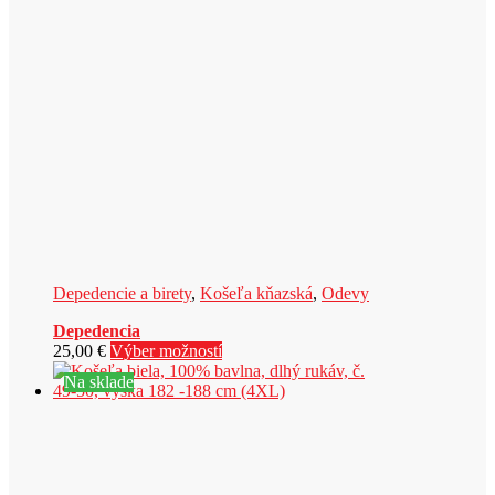
Depedencie a birety
,
Košeľa kňazská
,
Odevy
Depedencia
Tento
25,00
€
Výber možností
produkt
Na sklade
má
viacero
variantov.
Možnosti
si
môžete