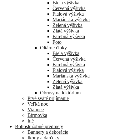
Biela výšivka
Červená výšivka
Fialová výšivka
Mariánska výšivka
Zelená výšivka
Zlatá výšivka
Farebná výšivka
Foto
Oltárne čipky
Biela výšivka
Červená výšivka
Farebná výšivka
Fialová výšivka
Mariánska výšivka
Zelená výšivka
Zlatá výšivka
Obrusy na lektórium
Prvé sväté prijímanie
Veľká noc
Vianoce
Birmovka
Iné
Bohoslužobné predmety
Bannery a dekorácie
Ikony a darčeky