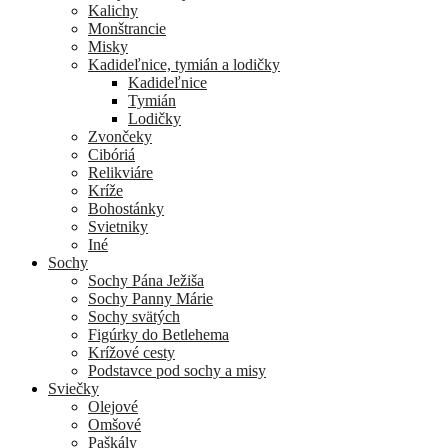
Kalichy
Monštrancie
Misky
Kadideľnice, tymián a lodičky
Kadideľnice
Tymián
Lodičky
Zvončeky
Cibóriá
Relikviáre
Kríže
Bohostánky
Svietniky
Iné
Sochy
Sochy Pána Ježiša
Sochy Panny Márie
Sochy svätých
Figúrky do Betlehema
Krížové cesty
Podstavce pod sochy a misy
Sviečky
Olejové
Omšové
Paškály