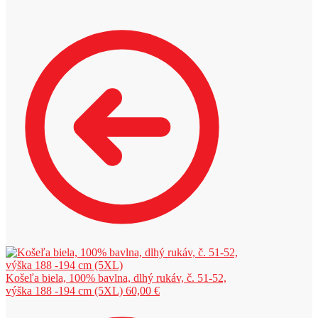
Košeľa biela, 100% bavlna, dlhý rukáv, č. 51-52,
výška 188 -194 cm (5XL)
60,00
€