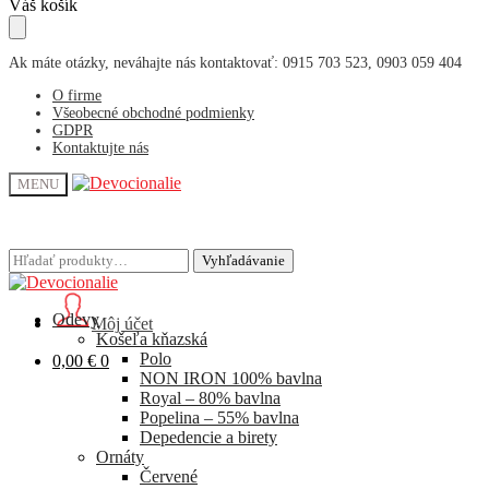
Skip
Skip
Váš košík
to
to
navigation
content
Ak máte otázky, neváhajte nás kontaktovať: 0915 703 523, 0903 059 404
O firme
Všeobecné obchodné podmienky
GDPR
Kontaktujte nás
MENU
Hľadať:
Hľadať:
Vyhľadávanie
Vyhľadávanie
Odevy
Môj účet
Košeľa kňazská
Polo
0,00
€
0
NON IRON 100% bavlna
Royal – 80% bavlna
Popelina – 55% bavlna
Depedencie a birety
Ornáty
Červené