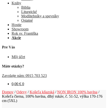
Knihy
Biblia
Liturgické
Modlitebníky a spevníky
Ostatné
Hostie
Showroom
Rok sv. Františka
Akcie
Pre Vás
Môj účet
Máte otázky?
Zavolajte nám: 0915 703 523
0,00
€
0
Domov
/
Odevy
/
Košeľa kňazská
/
NON IRON 100% bavlna
/
Košeľa čierna, 100% bavlna, dlhý rukáv, č. 51-52, výška 170-176
cm (5XL)