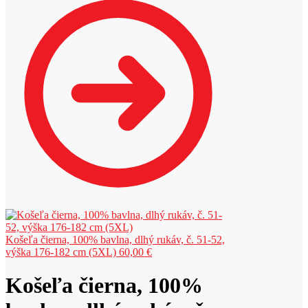
Košeľa čierna, 100% bavlna, dlhý rukáv, č. 51-52,
výška 176-182 cm (5XL)
60,00
€
Košeľa čierna, 100%