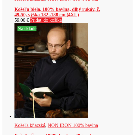
Košeľa biela, 100% bavlna, dlhý rukáv, č.
49-50, výška 182 -188 cm (4XL)
59,00
€
Pridať do košíka
Na sklade
Košeľa kňazská
,
NON IRON 100% bavlna