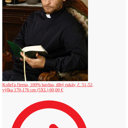
Košeľa čierna, 100% bavlna, dlhý rukáv, č. 51-52,
výška 170-176 cm (5XL)
60,00
€