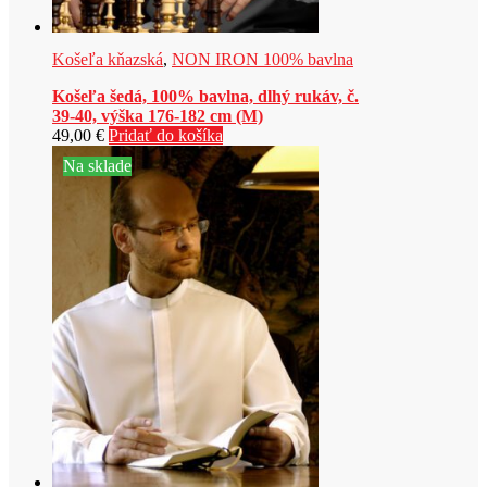
Košeľa kňazská
,
NON IRON 100% bavlna
Košeľa šedá, 100% bavlna, dlhý rukáv, č.
39-40, výška 176-182 cm (M)
49,00
€
Pridať do košíka
Na sklade