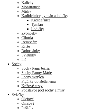
Kalichy
Monštrancie
Misky
Kadideľnice, tymián a lodičky
Kadideľnice
Tymián
Lodičky
Zvončeky
Cibóriá
Relikviáre
Kríže
Bohostánky
Svietniky
Iné
Sochy
Sochy Pána Ježiša
Sochy Panny Márie
Sochy svätých
Figúrky do Betlehema
Krížové cesty
Podstavce pod sochy a misy
Sviečky
Olejové
Omšové
Paškály