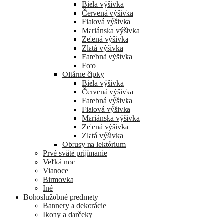
Biela výšivka
Červená výšivka
Fialová výšivka
Mariánska výšivka
Zelená výšivka
Zlatá výšivka
Farebná výšivka
Foto
Oltárne čipky
Biela výšivka
Červená výšivka
Farebná výšivka
Fialová výšivka
Mariánska výšivka
Zelená výšivka
Zlatá výšivka
Obrusy na lektórium
Prvé sväté prijímanie
Veľká noc
Vianoce
Birmovka
Iné
Bohoslužobné predmety
Bannery a dekorácie
Ikony a darčeky