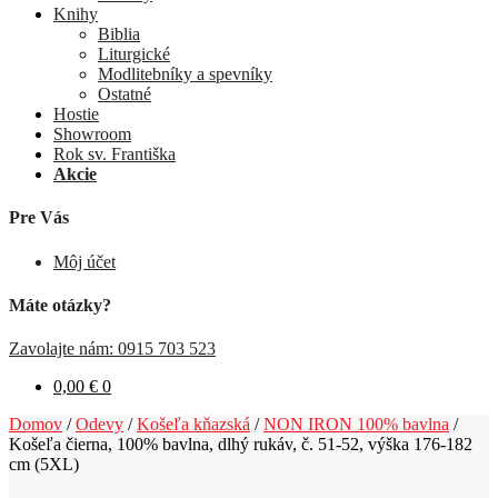
Knihy
Biblia
Liturgické
Modlitebníky a spevníky
Ostatné
Hostie
Showroom
Rok sv. Františka
Akcie
Pre Vás
Môj účet
Máte otázky?
Zavolajte nám: 0915 703 523
0,00
€
0
Domov
/
Odevy
/
Košeľa kňazská
/
NON IRON 100% bavlna
/
Košeľa čierna, 100% bavlna, dlhý rukáv, č. 51-52, výška 176-182
cm (5XL)