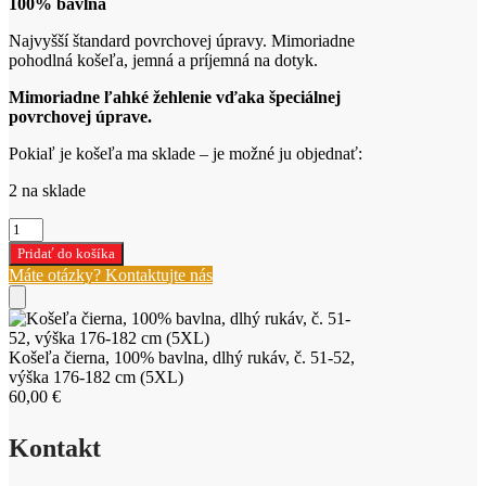
100% bavlna
Najvyšší štandard povrchovej úpravy. Mimoriadne
pohodlná košeľa, jemná a príjemná na dotyk.
Mimoriadne ľahké žehlenie vďaka špeciálnej
povrchovej úprave.
Pokiaľ je košeľa ma sklade – je možné ju objednať:
2 na sklade
množstvo
Košeľa
Pridať do košíka
čierna,
Máte otázky? Kontaktujte nás
100%
bavlna,
dlhý
rukáv,
Košeľa čierna, 100% bavlna, dlhý rukáv, č. 51-52,
č.
výška 176-182 cm (5XL)
51-
60,00
€
52,
výška
176-
Kontakt
182
cm