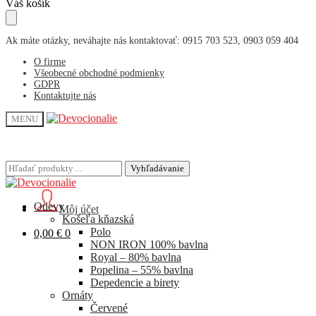
Skip
Skip
Váš košík
to
to
navigation
content
Ak máte otázky, neváhajte nás kontaktovať: 0915 703 523, 0903 059 404
O firme
Všeobecné obchodné podmienky
GDPR
Kontaktujte nás
MENU
Hľadať:
Hľadať:
Vyhľadávanie
Vyhľadávanie
Odevy
Môj účet
Košeľa kňazská
Polo
0,00
€
0
NON IRON 100% bavlna
Royal – 80% bavlna
Popelina – 55% bavlna
Depedencie a birety
Ornáty
Červené