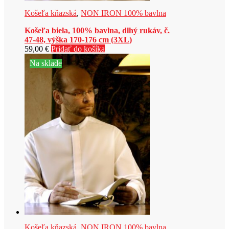
Košeľa kňazská
,
NON IRON 100% bavlna
Košeľa biela, 100% bavlna, dlhý rukáv, č.
47-48, výška 170-176 cm (3XL)
59,00
€
Pridať do košíka
Na sklade
Košeľa kňazská
,
NON IRON 100% bavlna