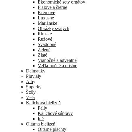
Ekonomické sety ornátov
Fialové a čierne
Krémové
Luxusné
Mariánske
Obrázky svätých
Rímske
Ružové
Svadobné
Zelené
Zlaté
Vianočné a adventné
Veľkonočné a pôstne
Dalmatiky
Pluviály
Alby
Superky
Štóly
Véla
Kalichová bielizeň
Pally
Kalichové súpravy
Iné
Oltárna bielizeň
Oltárne plachty