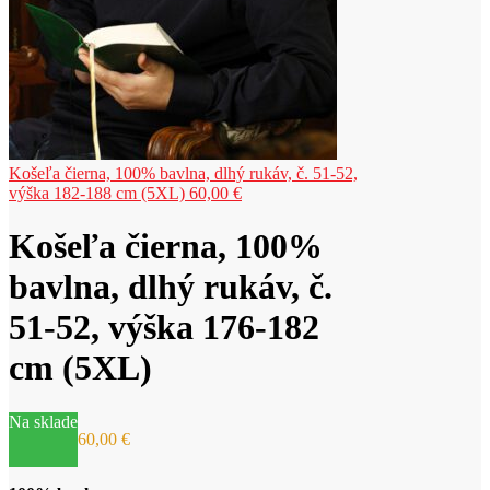
Košeľa čierna, 100% bavlna, dlhý rukáv, č. 51-52,
výška 182-188 cm (5XL)
60,00
€
Košeľa čierna, 100%
bavlna, dlhý rukáv, č.
51-52, výška 176-182
cm (5XL)
Na sklade
60,00
€