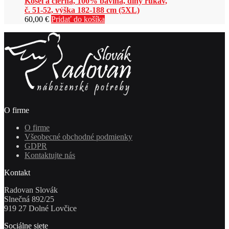
Košeľa čierna, 100% bavlna, dlhý rukáv,
č. 51-52, výška 182-188 cm (5XL)
60,00
€
Pridať do košíka
O firme
O firme
Všeobecné obchodné podmienky
GDPR
Kontaktujte nás
Kontakt
Radovan Slovák
Slnečná 892/25
919 27 Dolné Lovčice
Sociálne siete