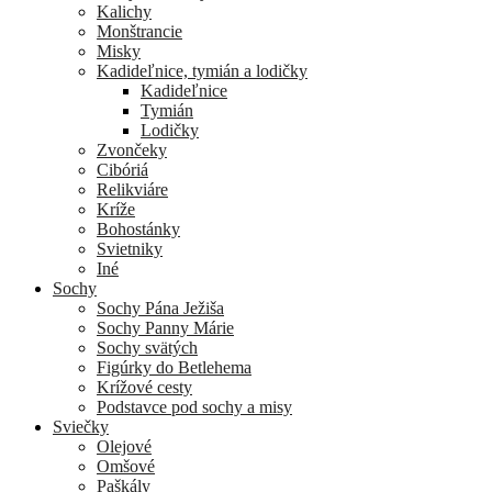
Kalichy
Monštrancie
Misky
Kadideľnice, tymián a lodičky
Kadideľnice
Tymián
Lodičky
Zvončeky
Cibóriá
Relikviáre
Kríže
Bohostánky
Svietniky
Iné
Sochy
Sochy Pána Ježiša
Sochy Panny Márie
Sochy svätých
Figúrky do Betlehema
Krížové cesty
Podstavce pod sochy a misy
Sviečky
Olejové
Omšové
Paškály