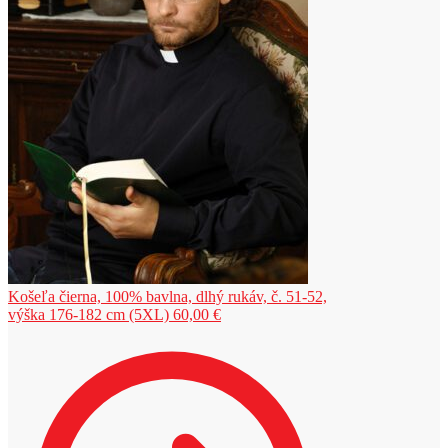
Košeľa čierna, 100% bavlna, dlhý rukáv, č. 51-52,
výška 176-182 cm (5XL)
60,00
€