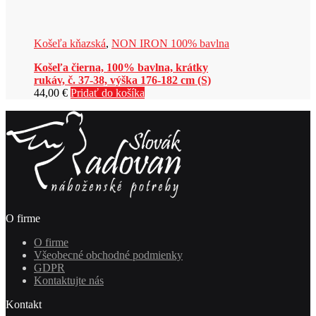
Košeľa kňazská
,
NON IRON 100% bavlna
Košeľa čierna, 100% bavlna, krátky
rukáv, č. 37-38, výška 176-182 cm (S)
44,00
€
Pridať do košíka
O firme
O firme
Všeobecné obchodné podmienky
GDPR
Kontaktujte nás
Kontakt