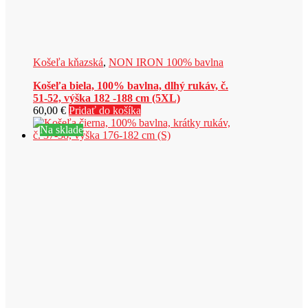
Košeľa kňazská
,
NON IRON 100% bavlna
Košeľa biela, 100% bavlna, dlhý rukáv, č.
51-52, výška 182 -188 cm (5XL)
60,00
€
Pridať do košíka
Na sklade