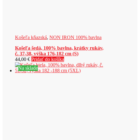
Košeľa kňazská
,
NON IRON 100% bavlna
Košeľa šedá, 100% bavlna, krátky rukáv,
č. 37-38, výška 176-182 cm (S)
44,00
€
Pridať do košíka
Na sklade