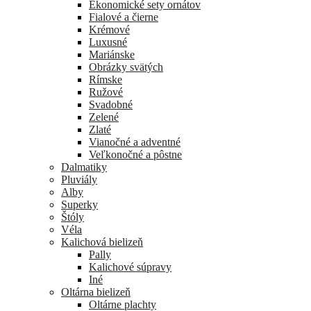
Ekonomické sety ornátov
Fialové a čierne
Krémové
Luxusné
Mariánske
Obrázky svätých
Rímske
Ružové
Svadobné
Zelené
Zlaté
Vianočné a adventné
Veľkonočné a pôstne
Dalmatiky
Pluviály
Alby
Superky
Štóly
Véla
Kalichová bielizeň
Pally
Kalichové súpravy
Iné
Oltárna bielizeň
Oltárne plachty