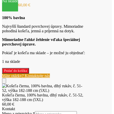
Na sklade
60,00
€
100% bavlna
Najvyšší štandard povrchovej úpravy. Mimoriadne
pohodlná košeľa, jemná a príjemná na dotyk.
Mimoriadne ľahké žehlenie vďaka špeciálnej
povrchovej úprave.
Pokiaľ je košeľa ma sklade – je možné ju objednať:
1 na sklade
množstvo
Pridať do košíka
Košeľa
Máte otázky? Kontaktujte nás
čierna,
100%
bavlna,
dlhý
Košeľa čierna, 100% bavlna, dlhý rukáv, č. 51-52,
rukáv,
výška 182-188 cm (5XL)
č.
60,00
€
51-
Kontakt
52,
Meno a priezvisko
*