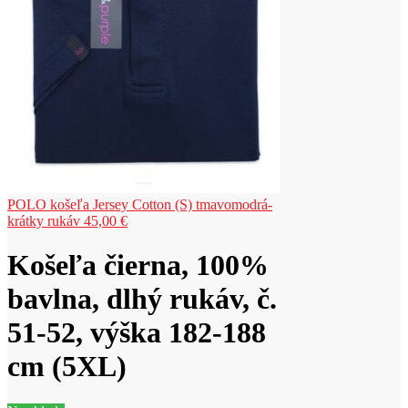
POLO košeľa Jersey Cotton (S) tmavomodrá-
krátky rukáv
45,00
€
Košeľa čierna, 100%
bavlna, dlhý rukáv, č.
51-52, výška 182-188
cm (5XL)