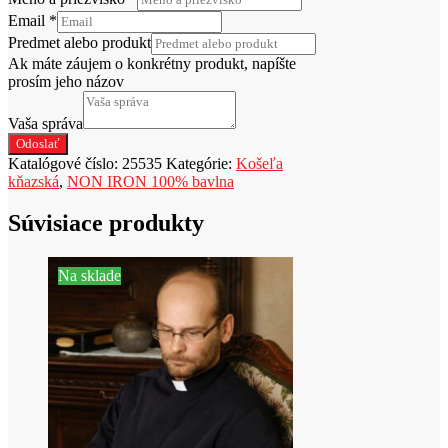
výška
Email
*
182-
188
Predmet alebo produkt
cm
Ak máte záujem o konkrétny produkt, napíšte
(5XL)
prosím jeho názov
Vaša správa
Odoslať
Katalógové číslo:
25535
Kategórie:
Košeľa
kňazská
,
NON IRON 100% bavlna
Súvisiace produkty
Na sklade