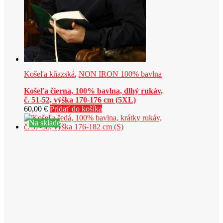
Košeľa kňazská
,
NON IRON 100% bavlna
Košeľa čierna, 100% bavlna, dlhý rukáv,
č. 51-52, výška 170-176 cm (5XL)
60,00
€
Pridať do košíka
Na sklade