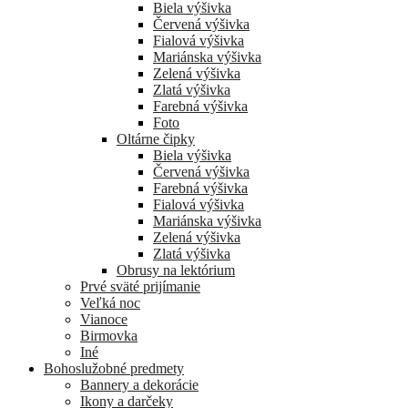
Biela výšivka
Červená výšivka
Fialová výšivka
Mariánska výšivka
Zelená výšivka
Zlatá výšivka
Farebná výšivka
Foto
Oltárne čipky
Biela výšivka
Červená výšivka
Farebná výšivka
Fialová výšivka
Mariánska výšivka
Zelená výšivka
Zlatá výšivka
Obrusy na lektórium
Prvé sväté prijímanie
Veľká noc
Vianoce
Birmovka
Iné
Bohoslužobné predmety
Bannery a dekorácie
Ikony a darčeky