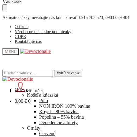
Skip
Skip
Váš košík
to
to
navigation
content
Ak máte otázky, neváhajte nás kontaktovať: 0915 703 523, 0903 059 404
O firme
Všeobecné obchodné podmienky
GDPR
Kontaktujte nás
MENU
Hľadať:
Hľadať:
Vyhľadávanie
Vyhľadávanie
Odevy
Môj účet
Košeľa kňazská
Polo
0,00
€
0
NON IRON 100% bavlna
Royal – 80% bavlna
Popelina – 55% bavlna
Depedencie a birety
Ornáty
Červené