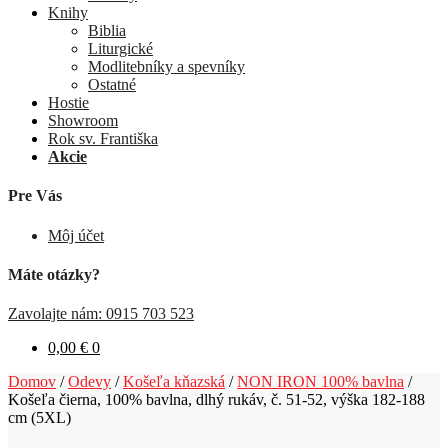
Knihy
Biblia
Liturgické
Modlitebníky a spevníky
Ostatné
Hostie
Showroom
Rok sv. Františka
Akcie
Pre Vás
Môj účet
Máte otázky?
Zavolajte nám: 0915 703 523
0,00
€
0
Domov
/
Odevy
/
Košeľa kňazská
/
NON IRON 100% bavlna
/
Košeľa čierna, 100% bavlna, dlhý rukáv, č. 51-52, výška 182-188
cm (5XL)