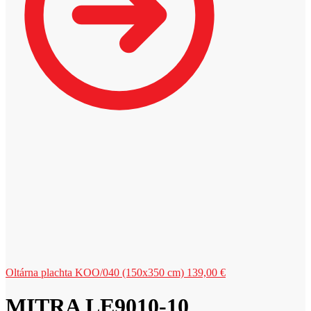
Oltárna plachta KOO/040 (150x350 cm)
139,00
€
MITRA LE9010-10