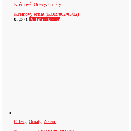
Krémové
,
Odevy
,
Ornáty
Krémový ornát (KOR/002/05/12)
92,00
€
Pridať do košíka
Odevy
,
Ornáty
,
Zelené