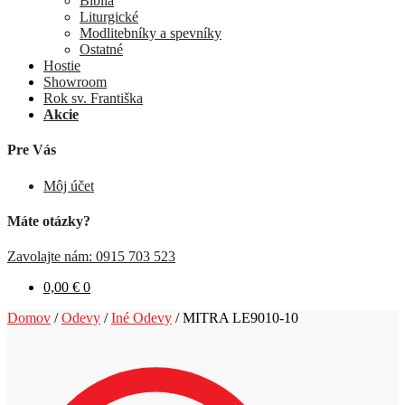
Biblia
Liturgické
Modlitebníky a spevníky
Ostatné
Hostie
Showroom
Rok sv. Františka
Akcie
Pre Vás
Môj účet
Máte otázky?
Zavolajte nám: 0915 703 523
0,00
€
0
Domov
/
Odevy
/
Iné Odevy
/
MITRA LE9010-10