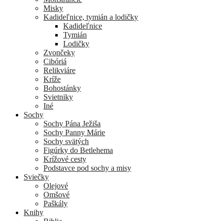
Misky
Kadideľnice, tymián a lodičky
Kadideľnice
Tymián
Lodičky
Zvončeky
Cibóriá
Relikviáre
Kríže
Bohostánky
Svietniky
Iné
Sochy
Sochy Pána Ježiša
Sochy Panny Márie
Sochy svätých
Figúrky do Betlehema
Krížové cesty
Podstavce pod sochy a misy
Sviečky
Olejové
Omšové
Paškály
Knihy