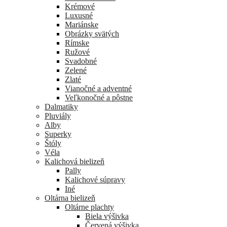
Krémové
Luxusné
Mariánske
Obrázky svätých
Rímske
Ružové
Svadobné
Zelené
Zlaté
Vianočné a adventné
Veľkonočné a pôstne
Dalmatiky
Pluviály
Alby
Superky
Štóly
Véla
Kalichová bielizeň
Pally
Kalichové súpravy
Iné
Oltárna bielizeň
Oltárne plachty
Biela výšivka
Červená výšivka