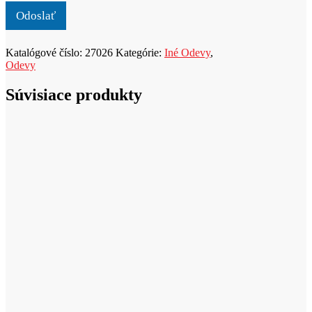
r
v
o
Odoslať
a
d
u
Katalógové číslo:
27026
Kategórie:
Iné Odevy
,
k
Odevy
t
Súvisiace produkty