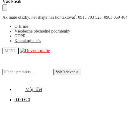
Skip
Skip
Váš košík
to
to
navigation
content
Ak máte otázky, neváhajte nás kontaktovať: 0915 703 523, 0903 059 404
O firme
Všeobecné obchodné podmienky
GDPR
Kontaktujte nás
MENU
Hľadať:
Hľadať:
Vyhľadávanie
Vyhľadávanie
Môj účet
0,00
€
0