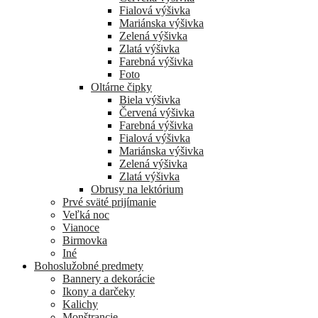
Fialová výšivka
Mariánska výšivka
Zelená výšivka
Zlatá výšivka
Farebná výšivka
Foto
Oltárne čipky
Biela výšivka
Červená výšivka
Farebná výšivka
Fialová výšivka
Mariánska výšivka
Zelená výšivka
Zlatá výšivka
Obrusy na lektórium
Prvé sväté prijímanie
Veľká noc
Vianoce
Birmovka
Iné
Bohoslužobné predmety
Bannery a dekorácie
Ikony a darčeky
Kalichy
Monštrancie