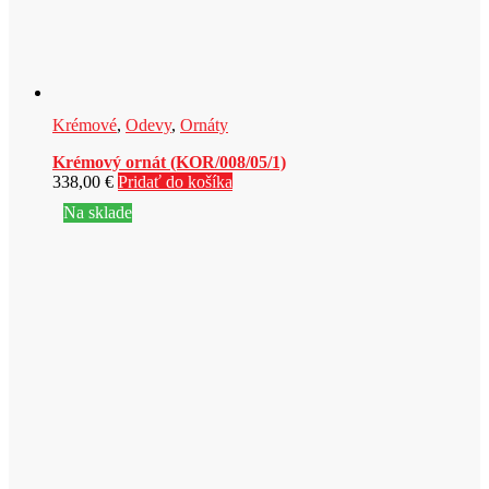
Krémové
,
Odevy
,
Ornáty
Krémový ornát (KOR/008/05/1)
338,00
€
Pridať do košíka
Na sklade