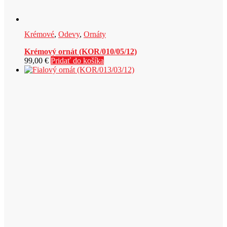
Krémové
,
Odevy
,
Ornáty
Krémový ornát (KOR/010/05/12)
99,00
€
Pridať do košíka