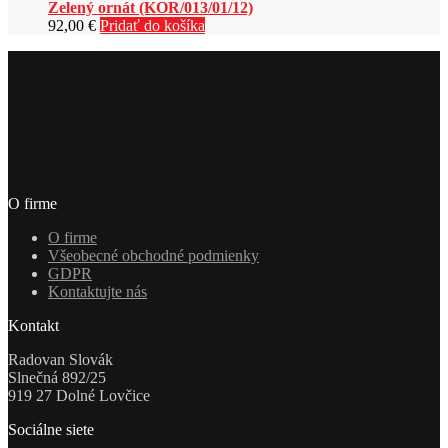
Zelený ornát (KOR/013/01/12)
92,00
€
Pridať do košíka
O firme
O firme
Všeobecné obchodné podmienky
GDPR
Kontaktujte nás
Kontakt
Radovan Slovák
Slnečná 892/25
919 27 Dolné Lovčice
Sociálne siete