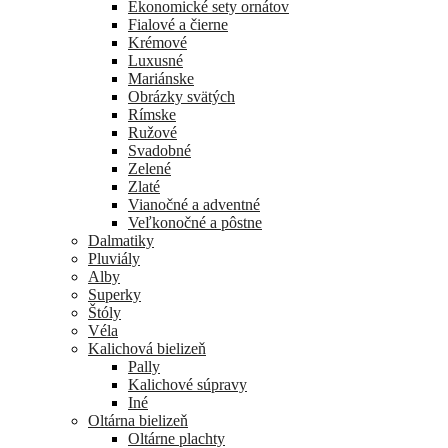
Ekonomické sety ornátov
Fialové a čierne
Krémové
Luxusné
Mariánske
Obrázky svätých
Rímske
Ružové
Svadobné
Zelené
Zlaté
Vianočné a adventné
Veľkonočné a pôstne
Dalmatiky
Pluviály
Alby
Superky
Štóly
Véla
Kalichová bielizeň
Pally
Kalichové súpravy
Iné
Oltárna bielizeň
Oltárne plachty