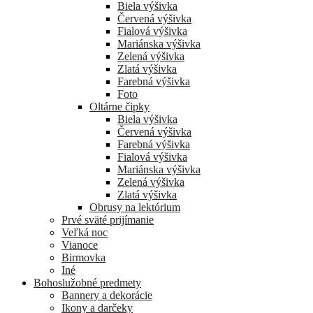
Biela výšivka
Červená výšivka
Fialová výšivka
Mariánska výšivka
Zelená výšivka
Zlatá výšivka
Farebná výšivka
Foto
Oltárne čipky
Biela výšivka
Červená výšivka
Farebná výšivka
Fialová výšivka
Mariánska výšivka
Zelená výšivka
Zlatá výšivka
Obrusy na lektórium
Prvé sväté prijímanie
Veľká noc
Vianoce
Birmovka
Iné
Bohoslužobné predmety
Bannery a dekorácie
Ikony a darčeky