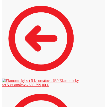
Ekonomický
set 5 ks ornátov - 630
399,00
€