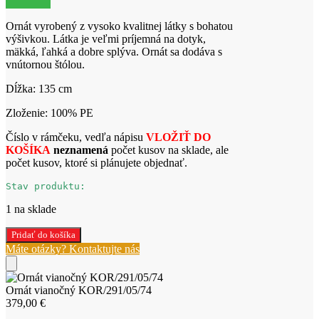
Ornát vyrobený z vysoko kvalitnej látky s bohatou
výšivkou. Látka je veľmi príjemná na dotyk,
mäkká, ľahká a dobre splýva. Ornát sa dodáva s
vnútornou štólou.
Dĺžka: 135 cm
Zloženie: 100% PE
Číslo v rámčeku, vedľa nápisu
VLOŽIŤ DO
KOŠÍKA
neznamená
počet kusov na sklade, ale
počet kusov, ktoré si plánujete objednať.
Stav produktu:
1 na sklade
množstvo
Pridať do košíka
Ornát
Máte otázky? Kontaktujte nás
vianočný
KOR/291/05/74
Ornát vianočný KOR/291/05/74
379,00
€