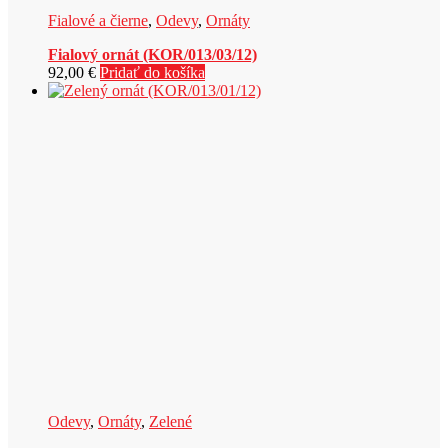
Fialové a čierne
,
Odevy
,
Ornáty
Fialový ornát (KOR/013/03/12)
92,00
€
Pridať do košíka
Odevy
,
Ornáty
,
Zelené