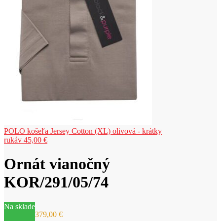
POLO košeľa Jersey Cotton (XL) olivová - krátky
rukáv
45,00
€
Ornát vianočný
KOR/291/05/74
Na sklade
379,00
€