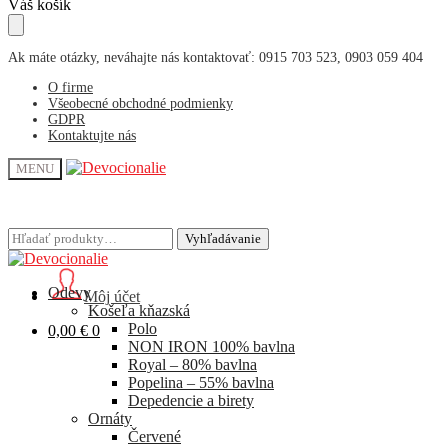
Skip
Skip
Váš košík
to
to
navigation
content
Ak máte otázky, neváhajte nás kontaktovať: 0915 703 523, 0903 059 404
O firme
Všeobecné obchodné podmienky
GDPR
Kontaktujte nás
MENU
Hľadať:
Hľadať:
Vyhľadávanie
Vyhľadávanie
Odevy
Môj účet
Košeľa kňazská
Polo
0,00
€
0
NON IRON 100% bavlna
Royal – 80% bavlna
Popelina – 55% bavlna
Depedencie a birety
Ornáty
Červené