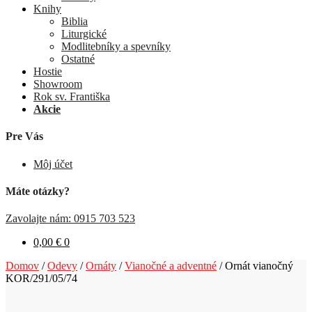
Knihy
Biblia
Liturgické
Modlitebníky a spevníky
Ostatné
Hostie
Showroom
Rok sv. Františka
Akcie
Pre Vás
Môj účet
Máte otázky?
Zavolajte nám: 0915 703 523
0,00
€
0
Domov
/
Odevy
/
Ornáty
/
Vianočné a adventné
/
Ornát vianočný
KOR/291/05/74