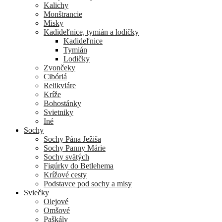
Kalichy
Monštrancie
Misky
Kadideľnice, tymián a lodičky
Kadideľnice
Tymián
Lodičky
Zvončeky
Cibóriá
Relikviáre
Kríže
Bohostánky
Svietniky
Iné
Sochy
Sochy Pána Ježiša
Sochy Panny Márie
Sochy svätých
Figúrky do Betlehema
Krížové cesty
Podstavce pod sochy a misy
Sviečky
Olejové
Omšové
Paškály