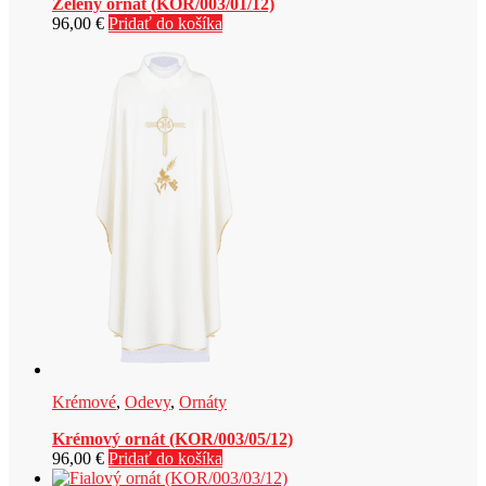
Zelený ornát (KOR/003/01/12)
96,00
€
Pridať do košíka
Krémové
,
Odevy
,
Ornáty
Krémový ornát (KOR/003/05/12)
96,00
€
Pridať do košíka