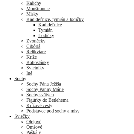
Kalichy
Monštrancie
Misky
Kadideľnice, tymián a lodičky
Kadideľnice
Tymián
Lodičky
Zvončeky
Cibóriá
Relikviáre
Kríže
Bohostánky
Svietniky
Iné
Sochy
Sochy Pána Ježiša
Sochy Panny Márie
Sochy svätých
Figúrky do Betlehema
Krížové cesty
Podstavce pod sochy a misy
Sviečky
Olejové
Omšové
Paškály