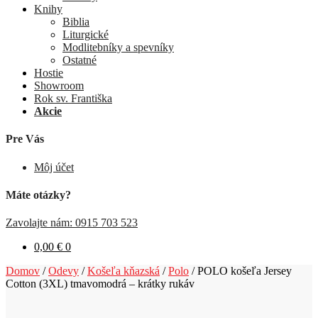
Knihy
Biblia
Liturgické
Modlitebníky a spevníky
Ostatné
Hostie
Showroom
Rok sv. Františka
Akcie
Pre Vás
Môj účet
Máte otázky?
Zavolajte nám: 0915 703 523
0,00
€
0
Domov
/
Odevy
/
Košeľa kňazská
/
Polo
/
POLO košeľa Jersey
Cotton (3XL) tmavomodrá – krátky rukáv