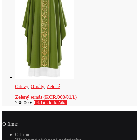
Odevy
,
Ornáty
,
Zelené
Zelený ornát (KOR/008/01/1)
338,00
€
Pridať do košíka
O firme
O firme