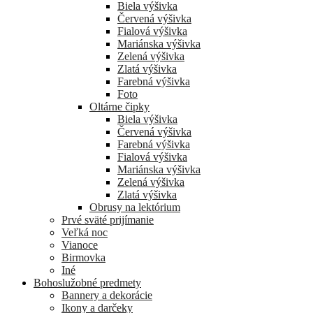
Biela výšivka
Červená výšivka
Fialová výšivka
Mariánska výšivka
Zelená výšivka
Zlatá výšivka
Farebná výšivka
Foto
Oltárne čipky
Biela výšivka
Červená výšivka
Farebná výšivka
Fialová výšivka
Mariánska výšivka
Zelená výšivka
Zlatá výšivka
Obrusy na lektórium
Prvé sväté prijímanie
Veľká noc
Vianoce
Birmovka
Iné
Bohoslužobné predmety
Bannery a dekorácie
Ikony a darčeky