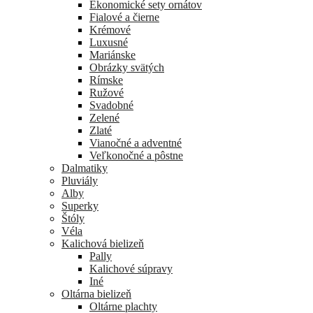
Ekonomické sety ornátov
Fialové a čierne
Krémové
Luxusné
Mariánske
Obrázky svätých
Rímske
Ružové
Svadobné
Zelené
Zlaté
Vianočné a adventné
Veľkonočné a pôstne
Dalmatiky
Pluviály
Alby
Superky
Štóly
Véla
Kalichová bielizeň
Pally
Kalichové súpravy
Iné
Oltárna bielizeň
Oltárne plachty