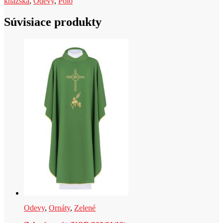
kňazská
,
Odevy
,
Polo
t
Súvisiace produkty
Odevy
,
Ornáty
,
Zelené