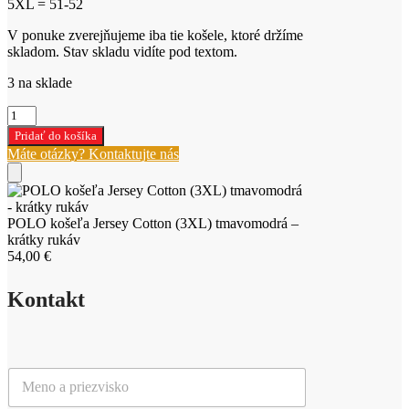
5XL = 51-52
V ponuke zverejňujeme iba tie košele, ktoré držíme
skladom. Stav skladu vidíte pod textom.
3 na sklade
množstvo
POLO
Pridať do košíka
košeľa
Máte otázky? Kontaktujte nás
Jersey
Cotton
(3XL)
tmavomodrá
POLO košeľa Jersey Cotton (3XL) tmavomodrá –
-
krátky rukáv
krátky
54,00
€
rukáv
Kontakt
M
e