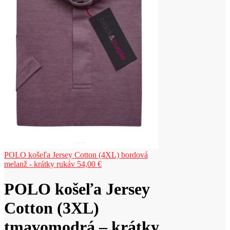
POLO košeľa Jersey Cotton (4XL) bordová
melanž - krátky rukáv
54,00
€
POLO košeľa Jersey
Cotton (3XL)
tmavomodrá – krátky