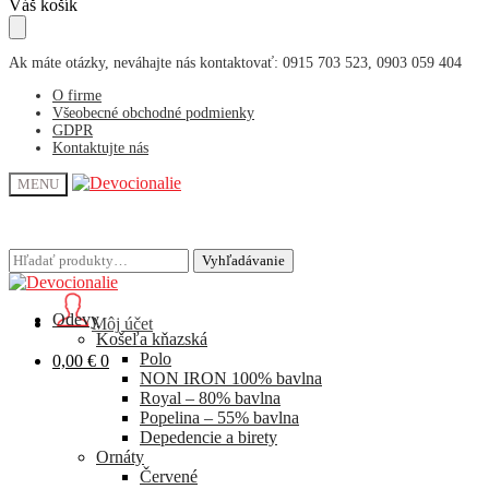
Skip
Skip
Váš košík
to
to
navigation
content
Ak máte otázky, neváhajte nás kontaktovať: 0915 703 523, 0903 059 404
O firme
Všeobecné obchodné podmienky
GDPR
Kontaktujte nás
MENU
Hľadať:
Hľadať:
Vyhľadávanie
Vyhľadávanie
Odevy
Môj účet
Košeľa kňazská
Polo
0,00
€
0
NON IRON 100% bavlna
Royal – 80% bavlna
Popelina – 55% bavlna
Depedencie a birety
Ornáty
Červené