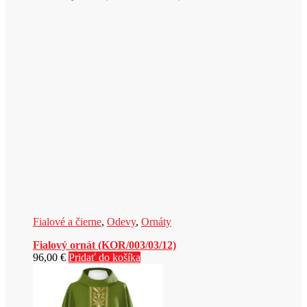
Fialové a čierne
,
Odevy
,
Ornáty
Fialový ornát (KOR/003/03/12)
96,00
€
Pridať do košíka