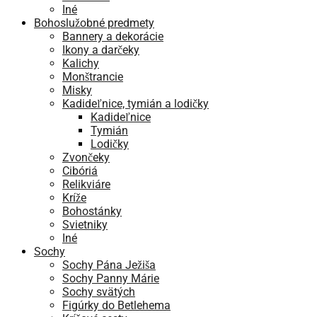
Iné
Bohoslužobné predmety
Bannery a dekorácie
Ikony a darčeky
Kalichy
Monštrancie
Misky
Kadideľnice, tymián a lodičky
Kadideľnice
Tymián
Lodičky
Zvončeky
Cibóriá
Relikviáre
Kríže
Bohostánky
Svietniky
Iné
Sochy
Sochy Pána Ježiša
Sochy Panny Márie
Sochy svätých
Figúrky do Betlehema