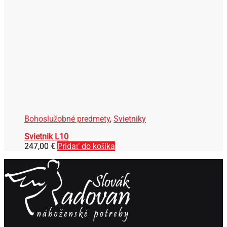
Bohoslužobné predmety
,
Svietniky
Svietnik L10
247,00
€
Pridať do košíka