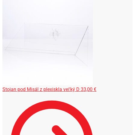
Stojan pod Misál z plexiskla veľký D
33,00
€