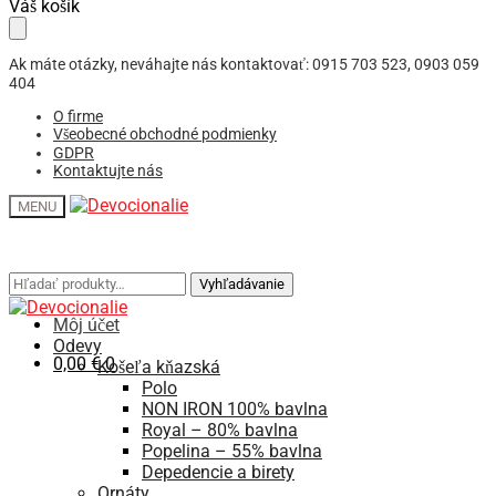
Skip
Skip
Váš košík
to
to
navigation
content
Ak máte otázky, neváhajte nás kontaktovať: 0915 703 523, 0903 059
404
O firme
Všeobecné obchodné podmienky
GDPR
Kontaktujte nás
MENU
Hľadať:
Hľadať:
Vyhľadávanie
Vyhľadávanie
Môj účet
Odevy
0,00
€
0
Košeľa kňazská
Polo
NON IRON 100% bavlna
Royal – 80% bavlna
Popelina – 55% bavlna
Depedencie a birety
Ornáty