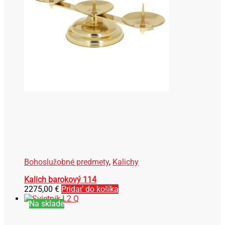
Bohoslužobné predmety
,
Kalichy
Kalich barokový 114
2275,00
€
Pridať do košíka
Na sklade