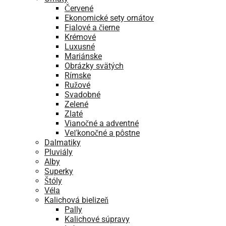
Červené
Ekonomické sety ornátov
Fialové a čierne
Krémové
Luxusné
Mariánske
Obrázky svätých
Rímske
Ružové
Svadobné
Zelené
Zlaté
Vianočné a adventné
Veľkonočné a pôstne
Dalmatiky
Pluviály
Alby
Superky
Štóly
Véla
Kalichová bielizeň
Pally
Kalichové súpravy