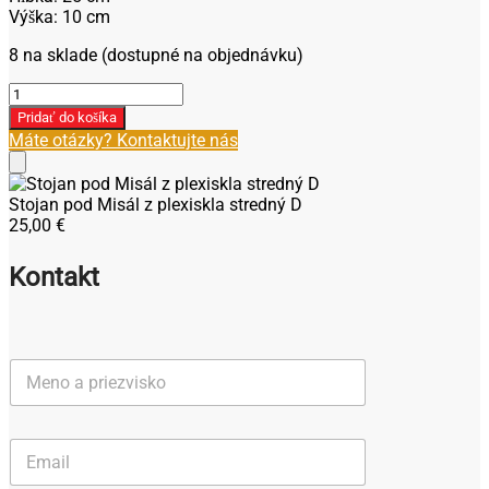
Výška: 10 cm
8 na sklade (dostupné na objednávku)
množstvo
Stojan
Pridať do košíka
pod
Máte otázky? Kontaktujte nás
Misál
z
plexiskla
Stojan pod Misál z plexiskla stredný D
stredný
25,00
€
D
Kontakt
M
e
n
o
E
a
m
p