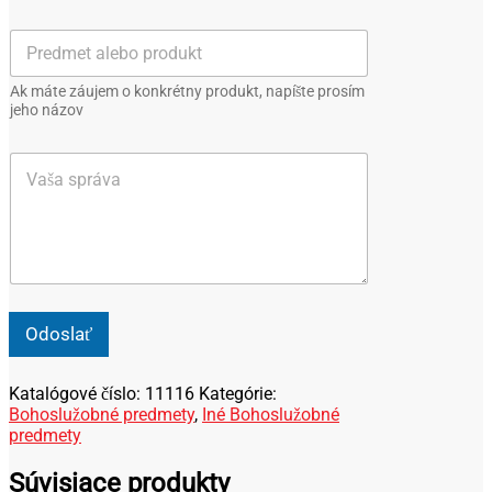
a
r
i
i
P
l
e
r
*
z
e
v
Ak máte záujem o konkrétny produkt, napíšte prosím
d
i
jeho názov
m
s
e
k
V
t
o
a
a
*
š
l
a
e
s
b
p
o
r
p
á
r
v
o
Odoslať
a
d
u
k
Katalógové číslo:
11116
Kategórie:
t
Bohoslužobné predmety
,
Iné Bohoslužobné
predmety
Súvisiace produkty