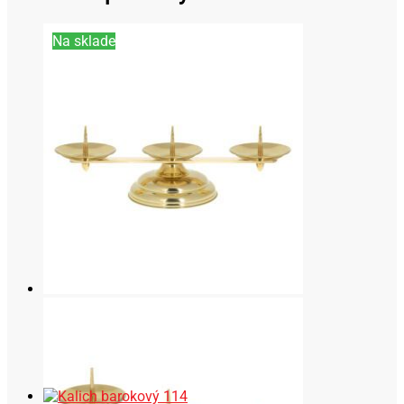
Na sklade
Bohoslužobné predmety
,
Svietniky
Svietnik L36
176,00
€
Pridať do košíka