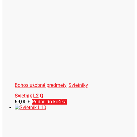
Bohoslužobné predmety
,
Svietniky
Svietnik L2 Q
69,00
€
Pridať do košíka