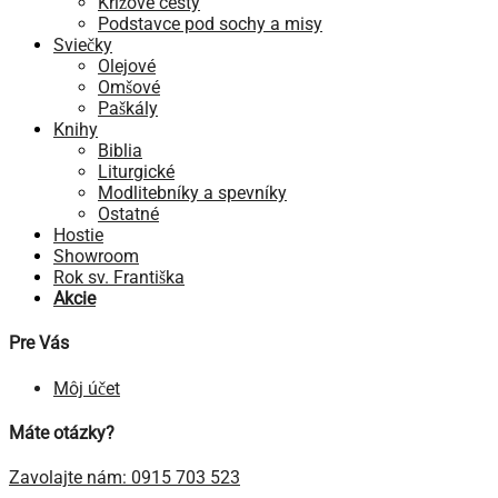
Krížové cesty
Podstavce pod sochy a misy
Sviečky
Olejové
Omšové
Paškály
Knihy
Biblia
Liturgické
Modlitebníky a spevníky
Ostatné
Hostie
Showroom
Rok sv. Františka
Akcie
Pre Vás
Môj účet
Máte otázky?
Zavolajte nám: 0915 703 523