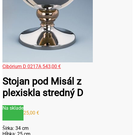
Cibórium D 0217A
543,00
€
Stojan pod Misál z
plexiskla stredný D
Na sklade
25,00
€
Šírka: 34 cm
Hĺbka: 25 cm