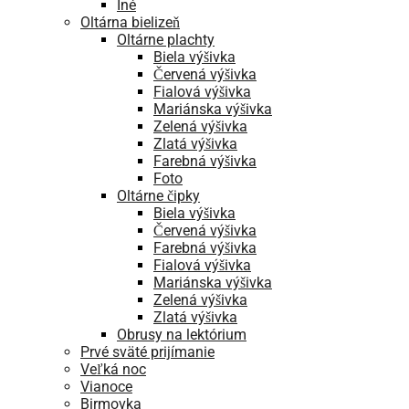
Iné
Oltárna bielizeň
Oltárne plachty
Biela výšivka
Červená výšivka
Fialová výšivka
Mariánska výšivka
Zelená výšivka
Zlatá výšivka
Farebná výšivka
Foto
Oltárne čipky
Biela výšivka
Červená výšivka
Farebná výšivka
Fialová výšivka
Mariánska výšivka
Zelená výšivka
Zlatá výšivka
Obrusy na lektórium
Prvé sväté prijímanie
Veľká noc
Vianoce
Birmovka