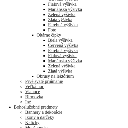
Fialová výšivka
Mariánska výšivka
Zelená výšivka
Zlatá výšivka
Farebná výšivka
Foto
Oltárne čipky
Biela výšivka
Červená výšivka
Farebná výšivka
Fialová výšivka
Mariánska výšivka
Zelená výšivka
Zlatá výšivka
Obrusy na lektórium
Prvé sväté prijímanie
Veľká noc
Vianoce
Birmovka
Iné
Bohoslužobné predmety
Bannery a dekorácie
Ikony a darčeky
Kalichy
Monštrancie