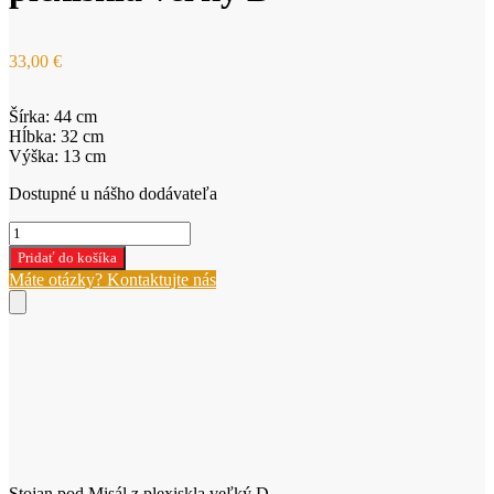
33,00
€
Šírka: 44 cm
Hĺbka: 32 cm
Výška: 13 cm
Dostupné u nášho dodávateľa
množstvo
Stojan
Pridať do košíka
pod
Máte otázky? Kontaktujte nás
Misál
z
plexiskla
veľký
D
Stojan pod Misál z plexiskla veľký D