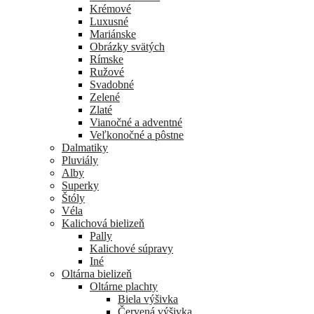
Krémové
Luxusné
Mariánske
Obrázky svätých
Rímske
Ružové
Svadobné
Zelené
Zlaté
Vianočné a adventné
Veľkonočné a pôstne
Dalmatiky
Pluviály
Alby
Superky
Štóly
Véla
Kalichová bielizeň
Pally
Kalichové súpravy
Iné
Oltárna bielizeň
Oltárne plachty
Biela výšivka
Červená výšivka