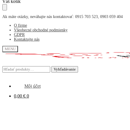
Skip
Skip
Váš košík
to
to
navigation
content
Ak máte otázky, neváhajte nás kontaktovať: 0915 703 523, 0903 059 404
O firme
Všeobecné obchodné podmienky
GDPR
Kontaktujte nás
MENU
Hľadať:
Hľadať:
Vyhľadávanie
Vyhľadávanie
Môj účet
0,00
€
0