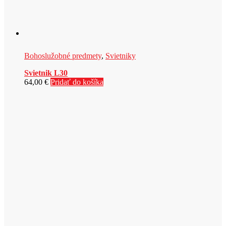
Bohoslužobné predmety
,
Svietniky
Svietnik L30
64,00
€
Pridať do košíka