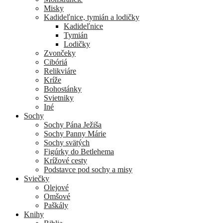
Misky
Kadideľnice, tymián a lodičky
Kadideľnice
Tymián
Lodičky
Zvončeky
Cibóriá
Relikviáre
Kríže
Bohostánky
Svietniky
Iné
Sochy
Sochy Pána Ježiša
Sochy Panny Márie
Sochy svätých
Figúrky do Betlehema
Krížové cesty
Podstavce pod sochy a misy
Sviečky
Olejové
Omšové
Paškály
Knihy