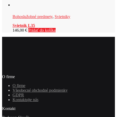
Bohoslužobné predmety
,
Svietniky
Svietnik L35
146,00
€
Pridať do košíka
O firme
O firme
Všeobecné obchodné podmienky
GDPR
Kontaktujte nás
Kontakt