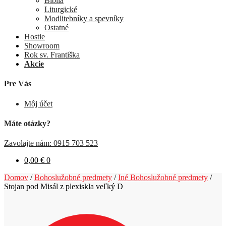
Biblia
Liturgické
Modlitebníky a spevníky
Ostatné
Hostie
Showroom
Rok sv. Františka
Akcie
Pre Vás
Môj účet
Máte otázky?
Zavolajte nám: 0915 703 523
0,00
€
0
Domov
/
Bohoslužobné predmety
/
Iné Bohoslužobné predmety
/
Stojan pod Misál z plexiskla veľký D