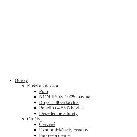
Odevy
Košeľa kňazská
Polo
NON IRON 100% bavlna
Royal – 80% bavlna
Popelina – 55% bavlna
Depedencie a birety
Ornáty
Červené
Ekonomické sety ornátov
Fialové a čierne