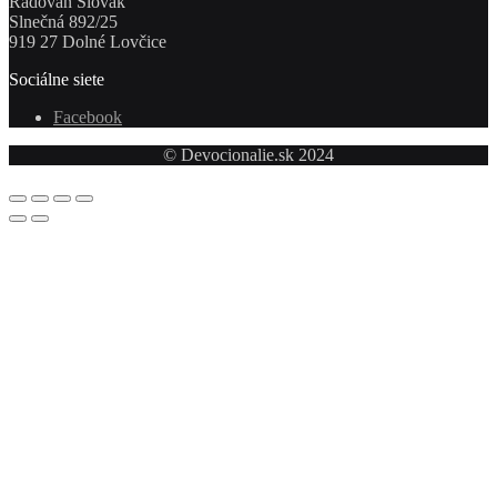
Radovan Slovák
Slnečná 892/25
919 27 Dolné Lovčice
Sociálne siete
Facebook
© Devocionalie.sk 2024