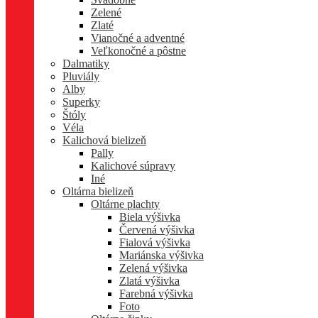
Zelené
Zlaté
Vianočné a adventné
Veľkonočné a pôstne
Dalmatiky
Pluviály
Alby
Superky
Štóly
Véla
Kalichová bielizeň
Pally
Kalichové súpravy
Iné
Oltárna bielizeň
Oltárne plachty
Biela výšivka
Červená výšivka
Fialová výšivka
Mariánska výšivka
Zelená výšivka
Zlatá výšivka
Farebná výšivka
Foto