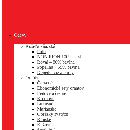
Odevy
Košeľa kňazská
Polo
NON IRON 100% bavlna
Royal – 80% bavlna
Popelina – 55% bavlna
Depedencie a birety
Ornáty
Červené
Ekonomické sety ornátov
Fialové a čierne
Krémové
Luxusné
Mariánske
Obrázky svätých
Rímske
Ružové
Svadobné