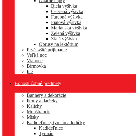
Oltárne čipky
Biela výšivka
Červená výšivka
Farebná výšivka
Fialová výšivka
Mariánska výšivka
Zelená výšivka
Zlatá výšivka
Obrusy na lektórium
Prvé sväté prijímanie
Veľká noc
Vianoce
Birmovka
Iné
Bohoslužobné predmety
Bannery a dekorácie
Ikony a darčeky
Kalichy
Monštrancie
Misky
Kadideľnice, tymián a lodičky
Kadideľnice
Tymián