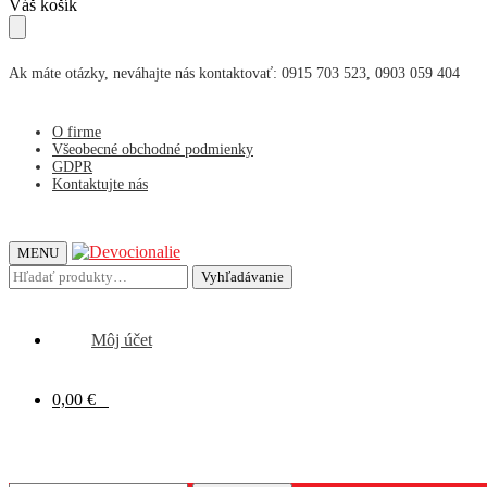
Skip
Skip
Váš košík
to
to
navigation
content
Ak máte otázky, neváhajte nás kontaktovať: 0915 703 523, 0903 059 404
O firme
Všeobecné obchodné podmienky
GDPR
Kontaktujte nás
MENU
Hľadať:
Vyhľadávanie
Môj účet
0,00
€
0