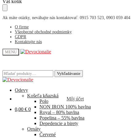
Skip
Skip
Váš košík
to
to
navigation
content
Ak máte otázky, neváhajte nás kontaktovať: 0915 703 523, 0903 059 404
O firme
Všeobecné obchodné podmienky
GDPR
Kontaktujte nás
MENU
Hľadať:
Hľadať:
Vyhľadávanie
Vyhľadávanie
Odevy
Košeľa kňazská
Môj účet
Polo
NON IRON 100% bavlna
0,00
€
0
Royal – 80% bavlna
Popelina – 55% bavlna
Depedencie a birety
Ornáty
Červené