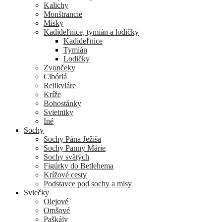
Kalichy
Monštrancie
Misky
Kadideľnice, tymián a lodičky
Kadideľnice
Tymián
Lodičky
Zvončeky
Cibóriá
Relikviáre
Kríže
Bohostánky
Svietniky
Iné
Sochy
Sochy Pána Ježiša
Sochy Panny Márie
Sochy svätých
Figúrky do Betlehema
Krížové cesty
Podstavce pod sochy a misy
Sviečky
Olejové
Omšové
Paškály