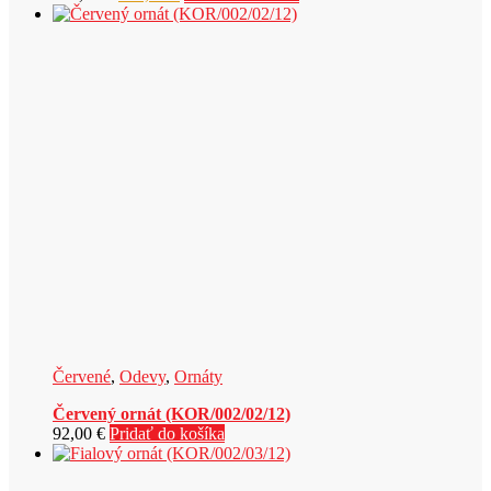
cena
cena
bola:
je:
314,00 €.
250,00 €.
Červené
,
Odevy
,
Ornáty
Červený ornát (KOR/002/02/12)
92,00
€
Pridať do košíka