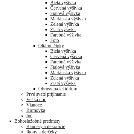
Biela výšivka
Červená výšivka
Fialová výšivka
Mariánska výšivka
Zelená výšivka
Zlatá výšivka
Farebná výšivka
Foto
Oltárne čipky
Biela výšivka
Červená výšivka
Farebná výšivka
Fialová výšivka
Mariánska výšivka
Zelená výšivka
Zlatá výšivka
Obrusy na lektórium
Prvé sväté prijímanie
Veľká noc
Vianoce
Birmovka
Iné
Bohoslužobné predmety
Bannery a dekorácie
Ikony a darčeky