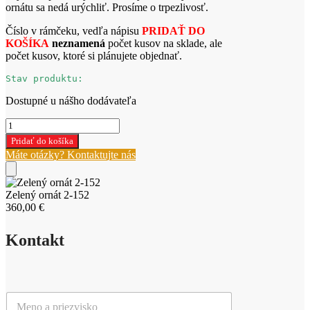
ornátu sa nedá urýchliť. Prosíme o trpezlivosť.
Číslo v rámčeku, vedľa nápisu
PRIDAŤ DO
KOŠÍKA
neznamená
počet kusov na sklade, ale
počet kusov, ktoré si plánujete objednať.
Stav produktu:
Dostupné u nášho dodávateľa
množstvo
Zelený
Pridať do košíka
ornát
Máte otázky? Kontaktujte nás
2-
152
Zelený ornát 2-152
360,00
€
Kontakt
M