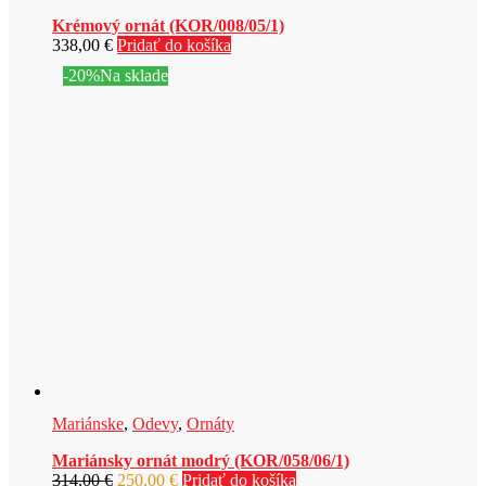
Krémový ornát (KOR/008/05/1)
338,00
€
Pridať do košíka
-20%
Na sklade
Mariánske
,
Odevy
,
Ornáty
Mariánsky ornát modrý (KOR/058/06/1)
Pôvodná
Aktuálna
314,00
€
250,00
€
Pridať do košíka