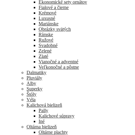
Ekonomické sety ornátov
Fialové a čierne
Krémové
Luxusné
Mariánske
Obrázky svätých
Rímske
Ružové
Svadobné
Zelené
Zlaté
Vianočné a adventné
Veľkonočné a pôstne
Dalmatiky
Pluviály
Alby
Superky
Štóly
Véla
Kalichová bielizeň
Pally
Kalichové súpravy
Iné
Oltárna bielizeň
Oltárne plachty