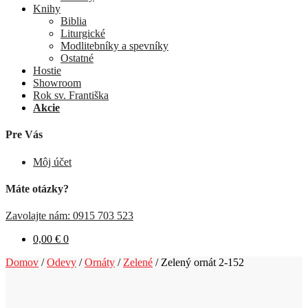
Knihy
Biblia
Liturgické
Modlitebníky a spevníky
Ostatné
Hostie
Showroom
Rok sv. Františka
Akcie
Pre Vás
Môj účet
Máte otázky?
Zavolajte nám: 0915 703 523
0,00
€
0
Domov
/
Odevy
/
Ornáty
/
Zelené
/
Zelený ornát 2-152