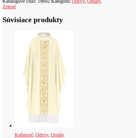
Katalógové číslo:
19692
Kategórií:
Odevy
,
Ornáty
,
k
Zelené
t
Súvisiace produkty
Krémové
,
Odevy
,
Ornáty