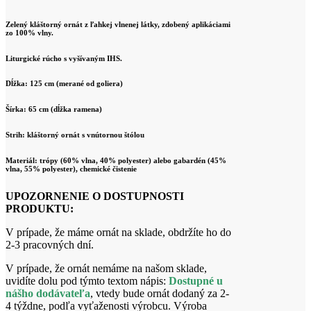
Zelený kláštorný ornát z ľahkej vlnenej látky, zdobený aplikáciami
zo 100% vlny.
Liturgické rúcho s vyšívaným IHS.
Dĺžka: 125 cm (merané od goliera)
Šírka: 65 cm (dĺžka ramena)
Strih: kláštorný ornát s vnútornou štólou
Materiál: trópy (60% vlna, 40% polyester) alebo gabardén (45%
vlna, 55% polyester), chemické čistenie
UPOZORNENIE O DOSTUPNOSTI
PRODUKTU:
V prípade, že máme ornát na sklade, obdržíte ho do
2-3 pracovných dní.
V prípade, že ornát nemáme na našom sklade,
uvidíte dolu pod týmto textom nápis:
Dostupné u
nášho dodávateľa
, vtedy bude ornát dodaný za 2-
4 týždne, podľa vyťaženosti výrobcu. Výroba