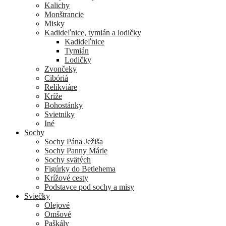
Kalichy
Monštrancie
Misky
Kadideľnice, tymián a lodičky
Kadideľnice
Tymián
Lodičky
Zvončeky
Cibóriá
Relikviáre
Kríže
Bohostánky
Svietniky
Iné
Sochy
Sochy Pána Ježiša
Sochy Panny Márie
Sochy svätých
Figúrky do Betlehema
Krížové cesty
Podstavce pod sochy a misy
Sviečky
Olejové
Omšové
Paškály