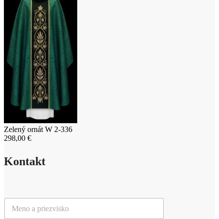
Zelený ornát W 2-336
298,00
€
Kontakt
M
e