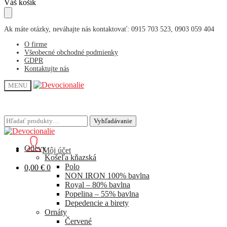
Skip
Skip
Váš košík
to
to
navigation
content
Ak máte otázky, neváhajte nás kontaktovať: 0915 703 523, 0903 059 404
O firme
Všeobecné obchodné podmienky
GDPR
Kontaktujte nás
MENU
Hľadať:
Hľadať:
Vyhľadávanie
Vyhľadávanie
Odevy
Môj účet
Košeľa kňazská
Polo
0,00
€
0
NON IRON 100% bavlna
Royal – 80% bavlna
Popelina – 55% bavlna
Depedencie a birety
Ornáty
Červené