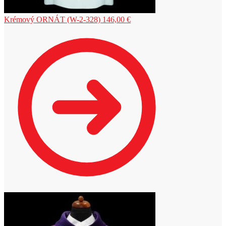
Krémový ORNÁT (W-2-328)
146,00
€