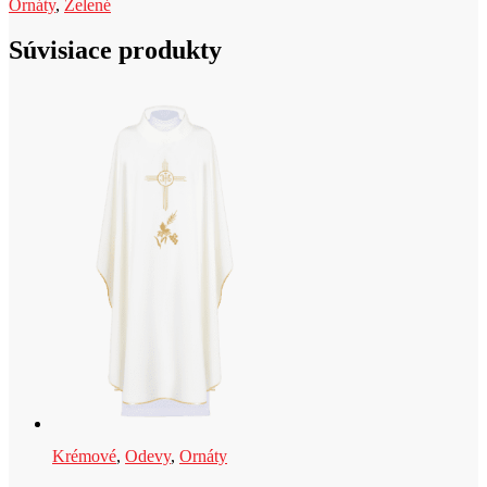
Ornáty
,
Zelené
t
Súvisiace produkty
Krémové
,
Odevy
,
Ornáty