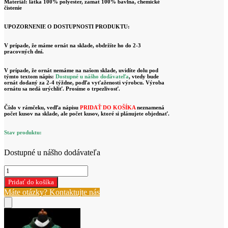
Materiál: látka 100% polyester, zamat 100% bavlna, chemické
čistenie
UPOZORNENIE O DOSTUPNOSTI PRODUKTU:
V prípade, že máme ornát na sklade, obdržíte ho do 2-3
pracovných dní.
V prípade, že ornát nemáme na našom sklade, uvidíte dolu pod
týmto textom nápis:
Dostupné u nášho dodávateľa
, vtedy bude
ornát dodaný za 2-4 týždne, podľa vyťaženosti výrobcu. Výroba
ornátu sa nedá urýchliť. Prosíme o trpezlivosť.
Číslo v rámčeku, vedľa nápisu
PRIDAŤ DO KOŠÍKA
neznamená
počet kusov na sklade, ale počet kusov, ktoré si plánujete objednať.
Stav produktu:
Dostupné u nášho dodávateľa
množstvo
Zelený
Pridať do košíka
ornát
Máte otázky? Kontaktujte nás
W
2-
336