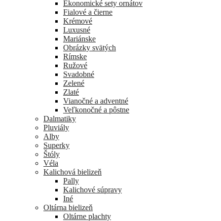
Ekonomické sety ornátov
Fialové a čierne
Krémové
Luxusné
Mariánske
Obrázky svätých
Rímske
Ružové
Svadobné
Zelené
Zlaté
Vianočné a adventné
Veľkonočné a pôstne
Dalmatiky
Pluviály
Alby
Superky
Štóly
Véla
Kalichová bielizeň
Pally
Kalichové súpravy
Iné
Oltárna bielizeň
Oltárne plachty