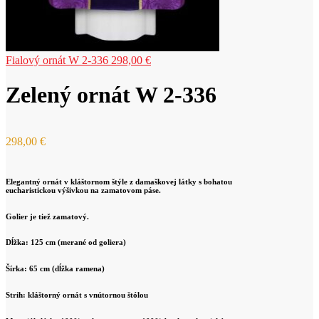
Fialový ornát W 2-336
298,00
€
Zelený ornát W 2-336
298,00
€
Elegantný ornát v kláštornom štýle z damaškovej látky s bohatou
eucharistickou výšivkou na zamatovom páse.
Golier je tiež zamatový.
Dĺžka: 125 cm (merané od goliera)
Šírka: 65 cm (dĺžka ramena)
Strih: kláštorný ornát s vnútornou štólou