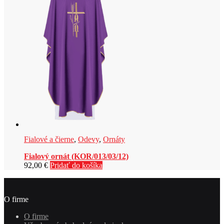
Fialové a čierne
,
Odevy
,
Ornáty
Fialový ornát (KOR/013/03/12)
92,00
€
Pridať do košíka
O firme
O firme