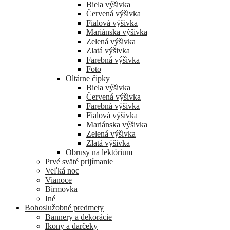
Biela výšivka
Červená výšivka
Fialová výšivka
Mariánska výšivka
Zelená výšivka
Zlatá výšivka
Farebná výšivka
Foto
Oltárne čipky
Biela výšivka
Červená výšivka
Farebná výšivka
Fialová výšivka
Mariánska výšivka
Zelená výšivka
Zlatá výšivka
Obrusy na lektórium
Prvé sväté prijímanie
Veľká noc
Vianoce
Birmovka
Iné
Bohoslužobné predmety
Bannery a dekorácie
Ikony a darčeky