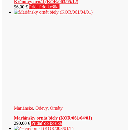
Krémový ornát (KOR/003/05/12)
96,00
€
Pridať do košíka
Mariánske
,
Odevy
,
Ornáty
Mariánsky ornát biely (KOR/061/04/01)
290,00
€
Pridať do košíka