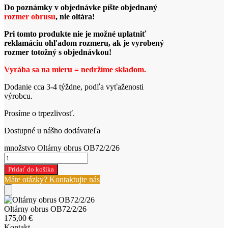
Do poznámky v objednávke píšte objednaný
rozmer obrusu
, nie oltára!
Pri tomto produkte nie je možné uplatniť
reklamáciu ohľadom rozmeru, ak je vyrobený
rozmer totožný s objednávkou!
Vyrába sa na mieru =
nedržíme
skladom.
Dodanie cca 3-4 týždne, podľa vyťaženosti
výrobcu.
Prosíme o trpezlivosť.
Dostupné u nášho dodávateľa
množstvo Oltárny obrus OB72/2/26
Pridať do košíka
Máte otázky? Kontaktujte nás
Oltárny obrus OB72/2/26
175,00
€
Kontakt