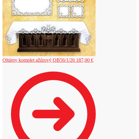
Oltárny komplet ažúrový OB56/1/26
187,00
€