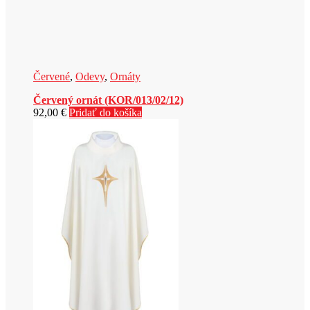
Červené
,
Odevy
,
Ornáty
Červený ornát (KOR/013/02/12)
92,00
€
Pridať do košíka