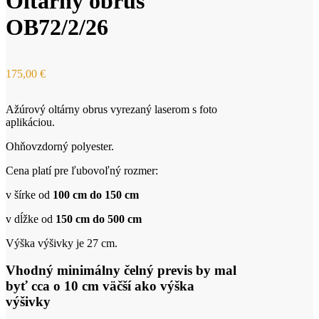
Oltárny obrus
OB72/2/26
175,00
€
Ažúrový oltárny obrus vyrezaný laserom s foto
aplikáciou.
Ohňovzdorný polyester.
Cena platí pre ľubovoľný rozmer:
v šírke od
100 cm do 150 cm
v dĺžke od
150 cm do 500 cm
Výška výšivky je 27 cm.
Vhodný minimálny čelný previs by mal
byť cca o 10 cm väčší ako výška
výšivky