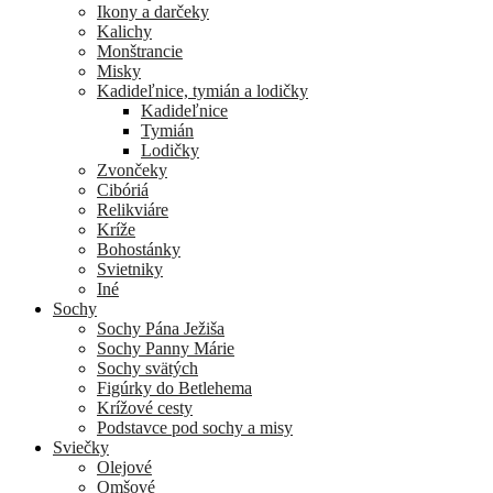
Ikony a darčeky
Kalichy
Monštrancie
Misky
Kadideľnice, tymián a lodičky
Kadideľnice
Tymián
Lodičky
Zvončeky
Cibóriá
Relikviáre
Kríže
Bohostánky
Svietniky
Iné
Sochy
Sochy Pána Ježiša
Sochy Panny Márie
Sochy svätých
Figúrky do Betlehema
Krížové cesty
Podstavce pod sochy a misy
Sviečky
Olejové
Omšové