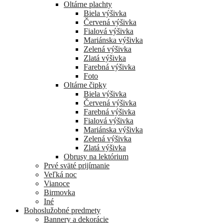
Oltárne plachty
Biela výšivka
Červená výšivka
Fialová výšivka
Mariánska výšivka
Zelená výšivka
Zlatá výšivka
Farebná výšivka
Foto
Oltárne čipky
Biela výšivka
Červená výšivka
Farebná výšivka
Fialová výšivka
Mariánska výšivka
Zelená výšivka
Zlatá výšivka
Obrusy na lektórium
Prvé sväté prijímanie
Veľká noc
Vianoce
Birmovka
Iné
Bohoslužobné predmety
Bannery a dekorácie