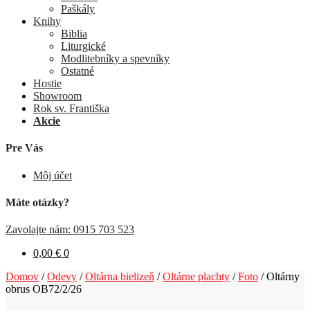
Paškály
Knihy
Biblia
Liturgické
Modlitebníky a spevníky
Ostatné
Hostie
Showroom
Rok sv. Františka
Akcie
Pre Vás
Môj účet
Máte otázky?
Zavolajte nám: 0915 703 523
0,00
€
0
Domov
/
Odevy
/
Oltárna bielizeň
/
Oltárne plachty
/
Foto
/
Oltárny
obrus OB72/2/26