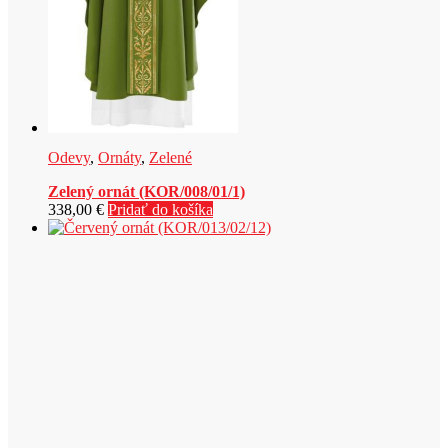
Odevy
,
Ornáty
,
Zelené
Zelený ornát (KOR/008/01/1)
338,00
€
Pridať do košíka