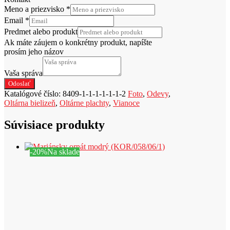
Meno a priezvisko
*
Email
*
Predmet alebo produkt
Ak máte záujem o konkrétny produkt, napíšte
prosím jeho názov
Vaša správa
Odoslať
Katalógové číslo:
8409-1-1-1-1-1-1-2
Foto
,
Odevy
,
Oltárna bielizeň
,
Oltárne plachty
,
Vianoce
Súvisiace produkty
-20%
Na sklade