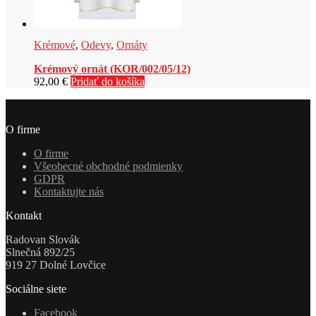
Krémové
,
Odevy
,
Ornáty
Krémový ornát (KOR/002/05/12)
92,00
€
Pridať do košíka
O firme
O firme
Všeobecné obchodné podmienky
GDPR
Kontaktujte nás
Kontakt
Radovan Slovák
Slnečná 892/25
919 27 Dolné Lovčice
Sociálne siete
Facebook