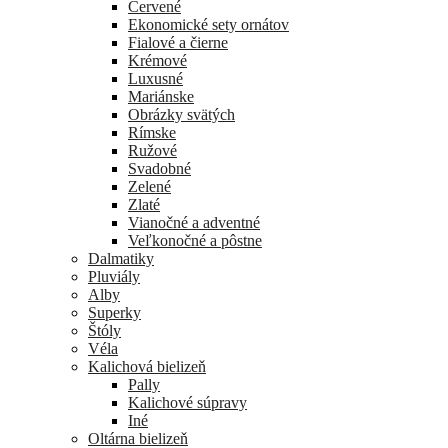
Červené
Ekonomické sety ornátov
Fialové a čierne
Krémové
Luxusné
Mariánske
Obrázky svätých
Rímske
Ružové
Svadobné
Zelené
Zlaté
Vianočné a adventné
Veľkonočné a pôstne
Dalmatiky
Pluviály
Alby
Superky
Štóly
Véla
Kalichová bielizeň
Pally
Kalichové súpravy
Iné
Oltárna bielizeň