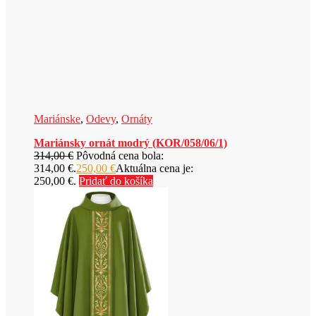
Mariánske
,
Odevy
,
Ornáty
Mariánsky ornát modrý (KOR/058/06/1)
314,00
€
Pôvodná cena bola:
314,00 €.
250,00
€
Aktuálna cena je:
250,00 €.
Pridať do košíka