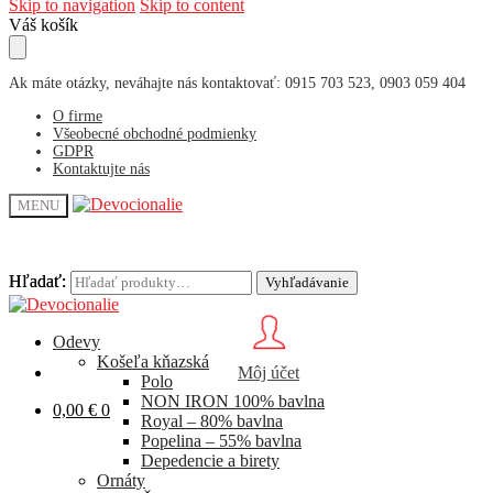
Skip to navigation
Skip to content
Váš košík
Ak máte otázky, neváhajte nás kontaktovať: 0915 703 523, 0903 059 404
O firme
Všeobecné obchodné podmienky
GDPR
Kontaktujte nás
MENU
Hľadať:
Hľadať:
Vyhľadávanie
Vyhľadávanie
Odevy
Košeľa kňazská
Môj účet
Polo
NON IRON 100% bavlna
0,00
€
0
Royal – 80% bavlna
Popelina – 55% bavlna
Depedencie a birety
Ornáty