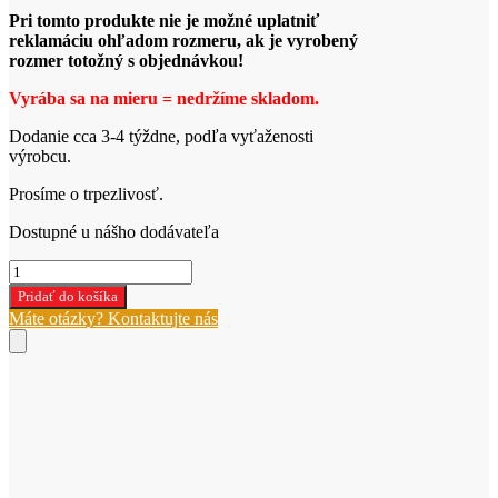
Pri tomto produkte nie je možné uplatniť
reklamáciu ohľadom rozmeru, ak je vyrobený
rozmer totožný s objednávkou!
Vyrába sa na mieru =
nedržíme
skladom.
Dodanie cca 3-4 týždne, podľa vyťaženosti
výrobcu.
Prosíme o trpezlivosť.
Dostupné u nášho dodávateľa
množstvo
Oltárny
Pridať do košíka
obrus
Máte otázky? Kontaktujte nás
OB57/4/26