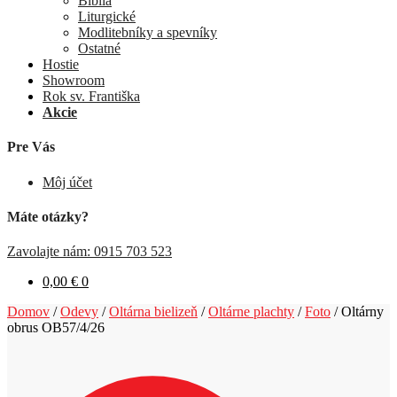
Biblia
Liturgické
Modlitebníky a spevníky
Ostatné
Hostie
Showroom
Rok sv. Františka
Akcie
Pre Vás
Môj účet
Máte otázky?
Zavolajte nám: 0915 703 523
0,00
€
0
Domov
/
Odevy
/
Oltárna bielizeň
/
Oltárne plachty
/
Foto
/
Oltárny
obrus OB57/4/26