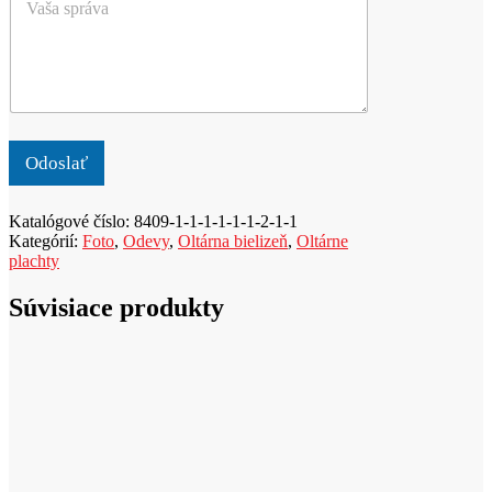
a
a
*
š
l
a
e
s
b
p
o
r
p
á
r
v
o
Odoslať
a
d
u
Katalógové číslo:
8409-1-1-1-1-1-1-2-1-1
k
Kategórií:
Foto
,
Odevy
,
Oltárna bielizeň
,
Oltárne
t
plachty
Súvisiace produkty