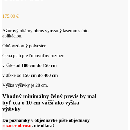
175,00
€
Ažúrový oltárny obrus vyrezaný laserom s foto
aplikáciou.
Ohňovzdorný polyester.
Cena platí pre ľubovoľný rozmer:
v šírke od
100 cm do 150 cm
v dĺžke od
150 cm do 400 cm
Výška výšivky je 28 cm.
Vhodný minimálny čelný previs by mal
byť cca o 10 cm väčší ako výška
výšivky
Do poznámky v objednávke píšte objednaný
rozmer obrusu
, nie oltára!