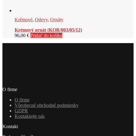
Krémové
,
Odevy
,
Ornáty
Krémový ornát (KOR/003/05/12)
96,00
€
Pridať do košíka
O firme
O firme
Všeobecné obchodné podmienky
GDPR
Kontaktujte nás
Kontakt