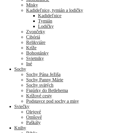
Misky
Kadideľnice, tymián a lodičky
Kadideľnice
Tymián
Lodičky
Zvončeky
Cibóriá
Relikviáre
Kríže
Bohostánky
Svietniky
Iné
Sochy
Sochy Pána Ježiša
Sochy Panny Márie
Sochy svätých
Figúrky do Betlehema
Krížové cesty
Podstavce pod sochy a misy
Sviečky
Olejové
Omšové
Paškály
Knihy