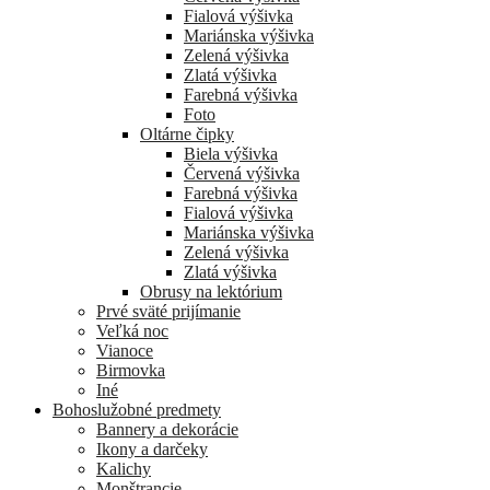
Fialová výšivka
Mariánska výšivka
Zelená výšivka
Zlatá výšivka
Farebná výšivka
Foto
Oltárne čipky
Biela výšivka
Červená výšivka
Farebná výšivka
Fialová výšivka
Mariánska výšivka
Zelená výšivka
Zlatá výšivka
Obrusy na lektórium
Prvé sväté prijímanie
Veľká noc
Vianoce
Birmovka
Iné
Bohoslužobné predmety
Bannery a dekorácie
Ikony a darčeky
Kalichy
Monštrancie