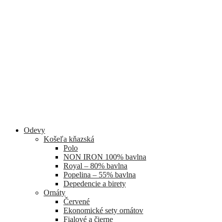
Odevy
Košeľa kňazská
Polo
NON IRON 100% bavlna
Royal – 80% bavlna
Popelina – 55% bavlna
Depedencie a birety
Ornáty
Červené
Ekonomické sety ornátov
Fialové a čierne