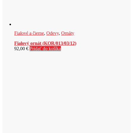
Fialové a čierne
,
Odevy
,
Ornáty
Fialový ornát (KOR/013/03/12)
92,00
€
Pridať do košíka