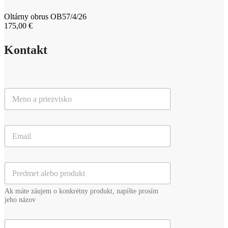
Oltárny obrus OB57/4/26
175,00
€
Kontakt
M
e
n
o
E
a
m
p
a
r
i
i
P
l
e
r
*
z
e
v
Ak máte záujem o konkrétny produkt, napíšte prosím
d
i
jeho názov
m
s
e
k
V
t
o