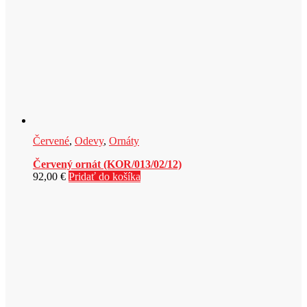
Červené
,
Odevy
,
Ornáty
Červený ornát (KOR/013/02/12)
92,00
€
Pridať do košíka