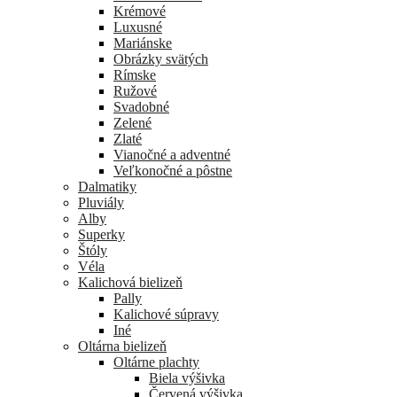
Krémové
Luxusné
Mariánske
Obrázky svätých
Rímske
Ružové
Svadobné
Zelené
Zlaté
Vianočné a adventné
Veľkonočné a pôstne
Dalmatiky
Pluviály
Alby
Superky
Štóly
Véla
Kalichová bielizeň
Pally
Kalichové súpravy
Iné
Oltárna bielizeň
Oltárne plachty
Biela výšivka
Červená výšivka