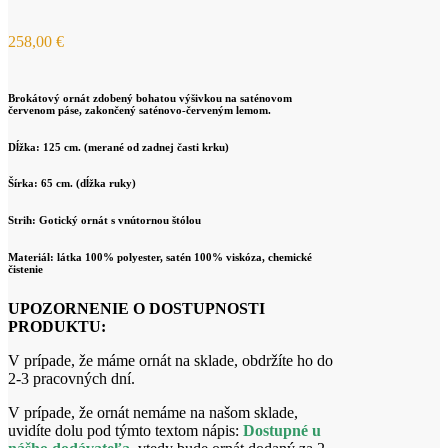
258,00
€
Brokátový ornát zdobený bohatou výšivkou na saténovom
červenom páse, zakončený saténovo-červeným lemom.
Dĺžka: 125 cm. (merané od zadnej časti krku)
Šírka: 65 cm. (dĺžka ruky)
Strih: Gotický ornát s vnútornou štólou
Materiál: látka 100% polyester, satén 100% viskóza, chemické
čistenie
UPOZORNENIE O DOSTUPNOSTI
PRODUKTU:
V prípade, že máme ornát na sklade, obdržíte ho do
2-3 pracovných dní.
V prípade, že ornát nemáme na našom sklade,
uvidíte dolu pod týmto textom nápis:
Dostupné u