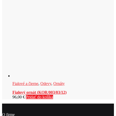
Fialové a čierne
,
Odevy
,
Ornáty
Fialový ornát (KOR/003/03/12)
96,00
€
Pridať do košíka
O firme