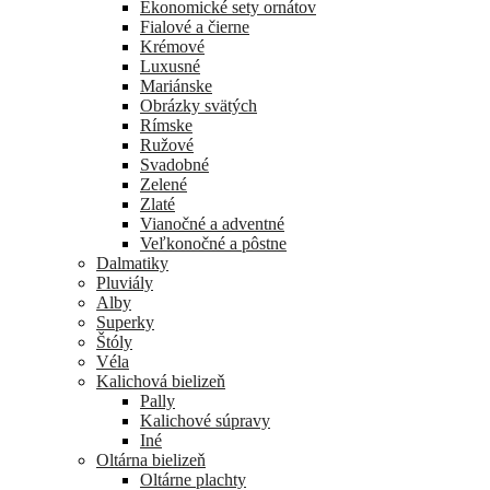
Ekonomické sety ornátov
Fialové a čierne
Krémové
Luxusné
Mariánske
Obrázky svätých
Rímske
Ružové
Svadobné
Zelené
Zlaté
Vianočné a adventné
Veľkonočné a pôstne
Dalmatiky
Pluviály
Alby
Superky
Štóly
Véla
Kalichová bielizeň
Pally
Kalichové súpravy
Iné
Oltárna bielizeň
Oltárne plachty