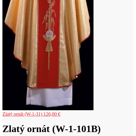
Zlatý ornát (W-1-31)
126,00
€
Zlatý ornát (W-1-101B)