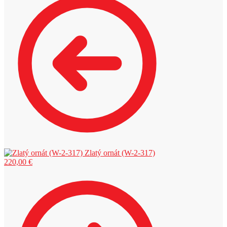
Zlatý ornát (W-2-317)
220,00
€