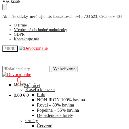
Skip
Skip
Váš košík
to
to
navigation
content
Ak máte otázky, neváhajte nás kontaktovať: 0915 703 523, 0903 059 404
O firme
Všeobecné obchodné podmienky
GDPR
Kontaktujte nás
MENU
Hľadať:
Hľadať:
Vyhľadávanie
Vyhľadávanie
Odevy
Môj účet
Košeľa kňazská
Polo
0,00
€
0
NON IRON 100% bavlna
Royal – 80% bavlna
Popelina – 55% bavlna
Depedencie a birety
Ornáty
Červené