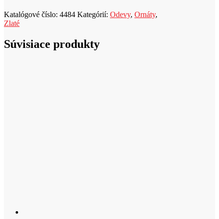
u
Katalógové číslo:
4484
Kategórií:
Odevy
,
Ornáty
,
k
Zlaté
t
Súvisiace produkty