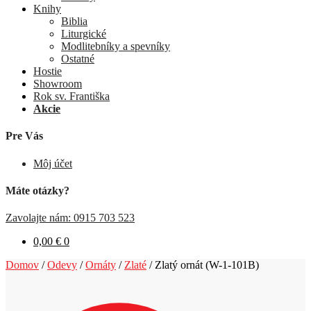
Knihy
Biblia
Liturgické
Modlitebníky a spevníky
Ostatné
Hostie
Showroom
Rok sv. Františka
Akcie
Pre Vás
Môj účet
Máte otázky?
Zavolajte nám: 0915 703 523
0,00
€
0
Domov
/
Odevy
/
Ornáty
/
Zlaté
/
Zlatý ornát (W-1-101B)