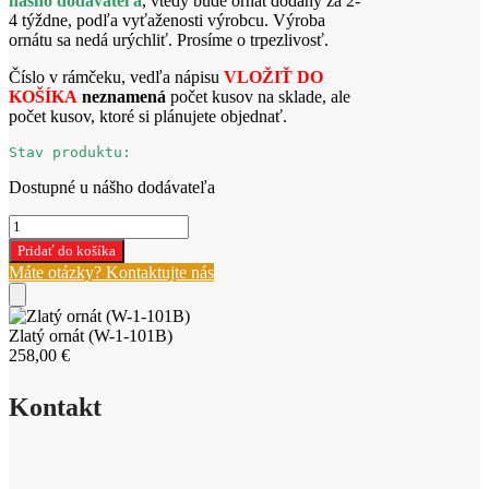
nášho dodávateľa
, vtedy bude ornát dodaný za 2-
4 týždne, podľa vyťaženosti výrobcu. Výroba
ornátu sa nedá urýchliť. Prosíme o trpezlivosť.
Číslo v rámčeku, vedľa nápisu
VLOŽIŤ DO
KOŠÍKA
neznamená
počet kusov na sklade, ale
počet kusov, ktoré si plánujete objednať.
Stav produktu:
Dostupné u nášho dodávateľa
množstvo
Zlatý
Pridať do košíka
ornát
Máte otázky? Kontaktujte nás
(W-
1-
101B)
Zlatý ornát (W-1-101B)
258,00
€
Kontakt