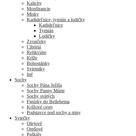
Kalichy
Monštrancie
Misky
Kadideľnice, tymián a lodičky
Kadideľnice
Tymián
Lodičky
Zvončeky
Cibóriá
Relikviáre
Kríže
Bohostánky
Svietniky
Iné
Sochy
Sochy Pána Ježiša
Sochy Panny Márie
Sochy svätých
Figúrky do Betlehema
Krížové cesty
Podstavce pod sochy a misy
Sviečky
Olejové
Omšové
Paškály