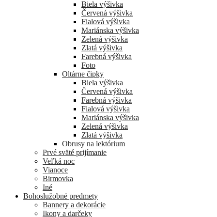
Biela výšivka
Červená výšivka
Fialová výšivka
Mariánska výšivka
Zelená výšivka
Zlatá výšivka
Farebná výšivka
Foto
Oltárne čipky
Biela výšivka
Červená výšivka
Farebná výšivka
Fialová výšivka
Mariánska výšivka
Zelená výšivka
Zlatá výšivka
Obrusy na lektórium
Prvé sväté prijímanie
Veľká noc
Vianoce
Birmovka
Iné
Bohoslužobné predmety
Bannery a dekorácie
Ikony a darčeky